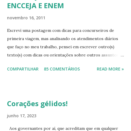
ENCCEJA E ENEM
novembro 16, 2011
Escrevi uma postagem com dicas para concurseiros de
primeira viagem, mas analisando os atendimentos diários
que faço no meu trabalho, pensei em escrever outro(s)
texto(s) com dicas ou orientações sobre outros assuntos,
pois mesmo com tanta informação disponível, as pessoas
COMPARTILHAR
85 COMENTÁRIOS
READ MORE »
continuam sem conhecimentos básicos, que podem ajudá-
las a resolver problemas simples do seu cotidiano, que vão
desde onde procurar a informação, como também onde
cobrar seus direitos. Para começar esta série de textos,
Corações gélidos!
vou falar um pouco das provas para eliminação de matérias.
As pessoas buscam muito este tipo de avaliação, na qual,
junho 17, 2023
desde que atinjam as médias, eliminam todo o ensino
Aos governantes por aí, que acreditam que em qualquer
fundamental ou todo o ensino médio. Para quem pretende