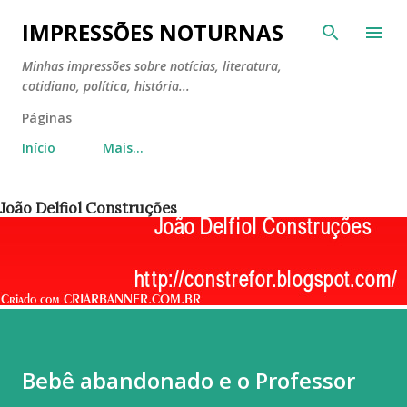
Pular para o conteúdo principal
IMPRESSÕES NOTURNAS
Minhas impressões sobre notícias, literatura,
cotidiano, política, história...
Páginas
Início
Mais…
João Delfiol Construções
Bebê abandonado e o Professor