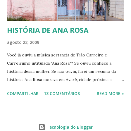
jornal e colocá-los dent...
HISTÓRIA DE ANA ROSA
agosto 22, 2009
Você já ouviu a música sertaneja de Tião Carreiro e
Carreirinho intitulada "Ana Rosa"? Se ouviu conhece a
história dessa mulher. Se não ouviu, farei um resumo da
história. Ana Rosa morava em Avaré, cidade próxima a
Botucatu. Como muitas jovens de sua época casou-se cedo,
COMPARTILHAR
13 COMENTÁRIOS
READ MORE »
pois havia se apaixonado por Francisco de Carvalho Bastos,
mais conhecido como Chicuta, que era muito ciumento, por
isso trazia a esposa sob constante vigilância. Homem dos
idos de 1880, muito machista, começou a maltratar a
Tecnologia do Blogger
mulher, tanto moral quanto fisicamente. Até que um dia a