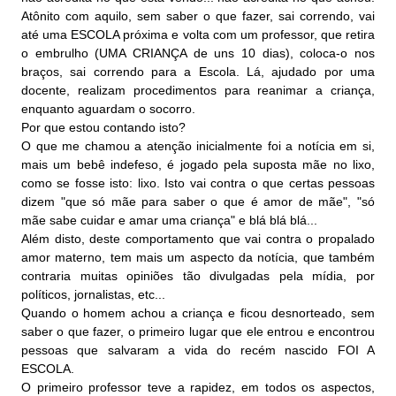
Atônito com aquilo, sem saber o que fazer, sai correndo, vai
até uma ESCOLA próxima e volta com um professor, que retira
o embrulho (UMA CRIANÇA de uns 10 dias), coloca-o nos
braços, sai correndo para a Escola. Lá, ajudado por uma
docente, realizam procedimentos para reanimar a criança,
enquanto aguardam o socorro.
Por que estou contando isto?
O que me chamou a atenção inicialmente foi a notícia em si,
mais um bebê indefeso, é jogado pela suposta mãe no lixo,
como se fosse isto: lixo. Isto vai contra o que certas pessoas
dizem "que só mãe para saber o que é amor de mãe", "só
mãe sabe cuidar e amar uma criança" e blá blá blá...
Além disto, deste comportamento que vai contra o propalado
amor materno, tem mais um aspecto da notícia, que também
contraria muitas opiniões tão divulgadas pela mídia, por
políticos, jornalistas, etc...
Quando o homem achou a criança e ficou desnorteado, sem
saber o que fazer, o primeiro lugar que ele entrou e encontrou
pessoas que salvaram a vida do recém nascido FOI A
ESCOLA.
O primeiro professor teve a rapidez, em todos os aspectos,