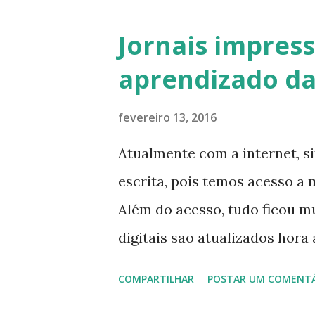
mostrar esta cena, antes de i
Jornais impress
21 anos, que conheceu a #Bie
aprendizado da
consigo precisar a idade, d
pelos corredores, vimos muito
fevereiro 13, 2016
Coincidência ou não ela é ta
Atualmente com a internet, si
conviveu muito, em minha casa
escrita, pois temos acesso a
também um pai maravilhoso, q
Além do acesso, tudo ficou mu
inventava para deixá-las dife
digitais são atualizados hora
antes da internet, eram impr
COMPARTILHAR
POSTAR UM COMENT
comprados nas bancas de revi