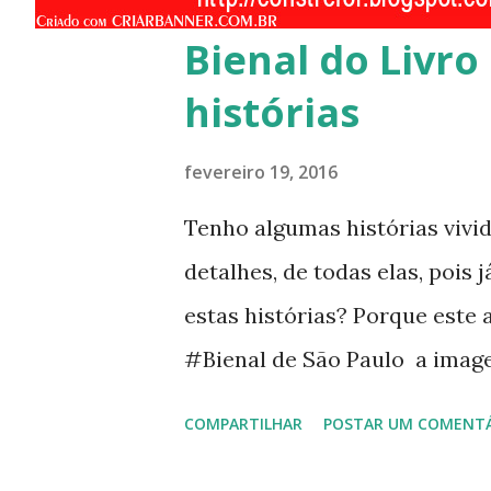
g
Bienal do Livro
e
n
histórias
s
fevereiro 19, 2016
Tenho algumas histórias vivi
detalhes, de todas elas, pois 
estas histórias? Porque este 
#Bienal de São Paulo a imag
colorido e frenesi nos corred
COMPARTILHAR
POSTAR UM COMENT
livros, lendo trechos, vendo
novidades da literatura infant