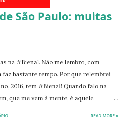
 de São Paulo: muitas
das na #Bienal. Não me lembro, com
já faz bastante tempo. Por que relembrei
ano, 2016, tem #Bienal! Quando falo na
em, que me vem à mente, é aquele
ores, os stands cheios de gente folheando
ÁRIO
READ MORE »
 imagens; crianças se encantando com as
il. E as minhas histórias? Bom, precisava