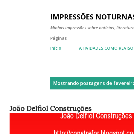
IMPRESSÕES NOTURNA
Minhas impressões sobre notícias, literatura,
Páginas
Início
ATIVIDADES COMO REVISO
P
Mostrando postagens de fevereiro
o
s
João Delfiol Construções
t
a