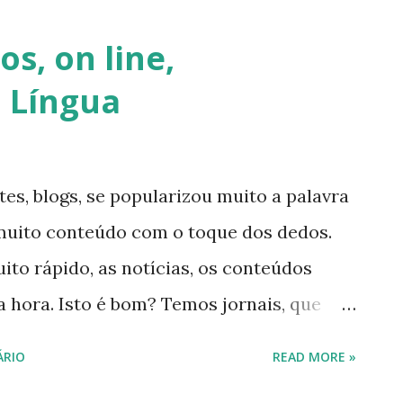
niciá-las. Tenho uma sobrinha, agora com
os, on line,
nal do livro comigo. Ainda pequena, não
 Língua
e mãozinhas dadas comigo, caminhamos
s livros, sentimos seu cheiro.
mbém apaixonada por livros. Sempre
tes, blogs, se popularizou muito a palavra
, onde leu muitos livros infantis. Tem
 muito conteúdo com o toque dos dedos.
ue lia histórias para ele, também as
ito rápido, as notícias, os conteúdos
rentes, sempre uma...
 a hora. Isto é bom? Temos jornais, que
essos e entregues casa a casa ou então
ÁRIO
READ MORE »
stas. Qual a diferença entre o impresso e