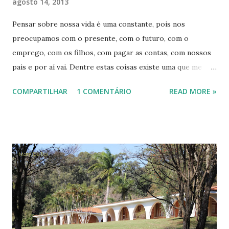
agosto 14, 2013
Pensar sobre nossa vida é uma constante, pois nos
preocupamos com o presente, com o futuro, com o
emprego, com os filhos, com pagar as contas, com nossos
pais e por aí vai. Dentre estas coisas existe uma que me
intriga, me deixa inquieta desde minha infância, não sei se
COMPARTILHAR
1 COMENTÁRIO
READ MORE »
pelo caráter definitivo dela ou pelo mistério que envolve o
após dela. Tive uma experiência com ela, quando ainda era
bem criança, da qual me lembro até hoje. Foi medo, causou
uma febre. Peguei certo horror em viver novas
experiências relativas a ela, a morte. Durante muitos e
muitos anos de minha vida, quase não tive contato com a
morte de pessoas conhecidas, pessoas queridas, parentes.
Isto durou até a idade adulta, pro volta dos meus trinta
anos. Os primeiros a morrerem, por acidentes ou doenças,
foram meu pai e seus irmãos. Todos com mais de sessenta