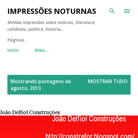
Pular para o conteúdo principal
IMPRESSÕES NOTURNAS
Minhas impressões sobre notícias, literatura,
cotidiano, política, história...
Páginas
Início
Mais…
P
Mostrando postagens de
MOSTRAR TUDO
o
agosto, 2013
s
t
a
João Delfiol Construções
g
e
n