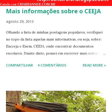
s
Mais informações sobre o CEEJA
agosto 29, 2013
Olhando a lista de minhas postagens populares, verifiquei
no topo da lista aquelas mais informativas, ou seja, sobre:
Encceja e Enem, CEEJA, onde encontrar documentos
escolares. Diante disto, pensei em escrever mais sobre o
CEEJA, que é uma novidade na nossa região, mas que existe
COMPARTILHAR
4 COMENTÁRIOS
READ MORE »
em outras cidades do Estado de São Paulo. Primeiro, o
significado da sigla: Centro Estadual de Educação de Jovens
e Adultos. Esta Escola possui uma organização diferenciada,
pois a presença é flexível, o que equivale a dizer, que o
aluno poderá freqüentar as aulas no período da manhã, ou
da tarde, ou da noite. Mas não é todos os dias da semana,
nem do mês, mas há a obrigatoriedade comparecer às