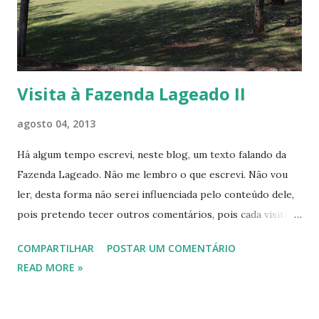
anos, setenta, oitenta, mas mesmo assim trouxeram
sofrimentos e dor para todos das famílias. Recentemente
tenho visto pessoas jovens, com menos de cinqüenta,...
Visita à Fazenda Lageado II
agosto 04, 2013
Há algum tempo escrevi, neste blog, um texto falando da
Fazenda Lageado. Não me lembro o que escrevi. Não vou
ler, desta forma não serei influenciada pelo conteúdo dele,
pois pretendo tecer outros comentários, pois cada visita é
nova, traz novas imagens, novas pessoas, novos roteiros.
COMPARTILHAR
POSTAR UM COMENTÁRIO
Novidades na visita deste final de semana: algumas flores,
READ MORE »
muita gente caminhando, fazendo exercícios, visitando.
Encontramos algumas pessoas de São Paulo e São José do
Rio Preto, que vieram visitar a Fazenda, queriam também