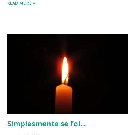
READ MORE »
Fiz um curso de mais ou menos 10 dias, pago, em uma
escola especializada em cursos técnicos e livres. Aprendi
algumas coisas, mas acredito que poderia ter aprendido
mais se o tempo do curso tivesse sido melhor gerenciado
pelo docente. Agora iniciei um curso gratuito, oferecido
pela Secretaria de Cultura da cidade. Estamos tendo aulas
teóricas e práticas, pois a proposta do curso é termos
metade teoria, metade prática. Somos orientados,
recebemos informações, em seguida somos desafiados a
colocar em prática o que aprendemos. Neste sábado, 17/08,
realizamos, em uma praça da cidade, uma atividade cuja
proposta era fotografarmos o detalhe...
Simplesmente se foi...