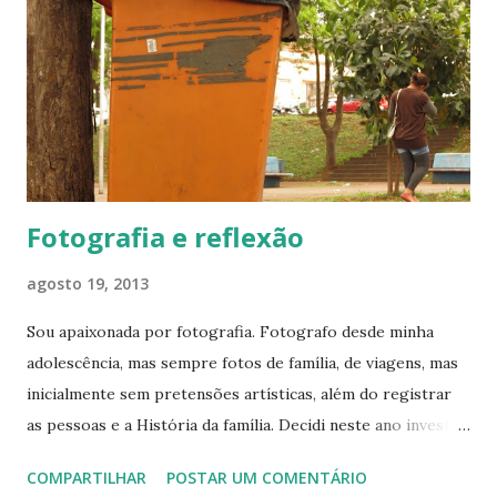
avaliações parciais e finais, bem como ter o registro de,
pelo menos, 1 comparecimento por mês para desenvolver
as atividades previstas para cada disciplina. Quem pode
cursar o CEEJA? Alunos com 18 anos completos no ato da
matrícula, o que precisará ser comprovado com
documentos. Isto vale para o Ensino Fundam...
Fotografia e reflexão
agosto 19, 2013
Sou apaixonada por fotografia. Fotografo desde minha
adolescência, mas sempre fotos de família, de viagens, mas
inicialmente sem pretensões artísticas, além do registrar
as pessoas e a História da família. Decidi neste ano investir
nesta paixão, aprender mais sobre a fotografia, porque até
COMPARTILHAR
POSTAR UM COMENTÁRIO
então vinha fotografando por instinto, sem muita técnica.