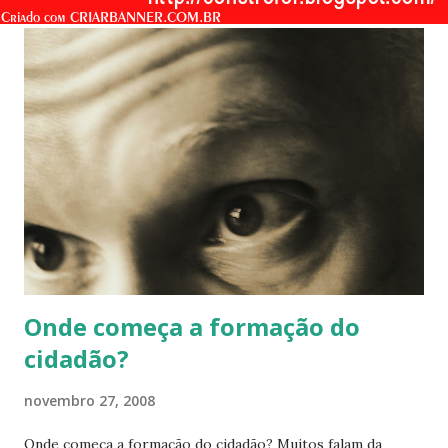
s
Onde começa a formação do
cidadão?
novembro 27, 2008
Onde começa a formação do cidadão? Muitos falam da