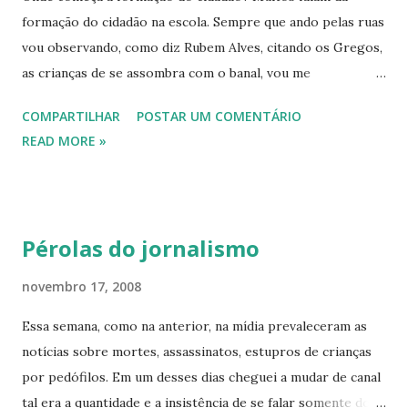
formação do cidadão na escola. Sempre que ando pelas ruas
vou observando, como diz Rubem Alves, citando os Gregos,
as crianças de se assombra com o banal, vou me
assombrando com cenas “banais”. Quais? Dia desses passei
COMPARTILHAR
POSTAR UM COMENTÁRIO
em frente a uma UBS, Unidade Básica de Saúde, até aí tudo
READ MORE »
normal. Uma construção: um prédio com salas,
consultórios, banheiros. Na calçada em frente a essa UBS é
que vi uma cena que me intrigou muito, me levou a pensar
na formação do cidadão. Ficou curioso? Qual seria essa
Pérolas do jornalismo
cena banal, mas intrigante? Uma mãe, acredito eu que fosse,
já com cabelos meio grisalhos, com seu filho (ou neto)
novembro 17, 2008
colocando-o para fazer xixi na calçada, ou melhor, no
Essa semana, como na anterior, na mídia prevaleceram as
bueiro logo em frente ao Posto de Saúde. O que há de mal
notícias sobre mortes, assassinatos, estupros de crianças
nisso? Se ela não estivesse a poucos passos de um
por pedófilos. Em um desses dias cheguei a mudar de canal
banheiro, talvez nada, porque crianças até certa idade têm
tal era a quantidade e a insistência de se falar somente do
dificuldades para controlar seus esfíncteres. Mas e nesse