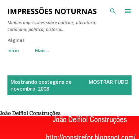
Pular para o conteúdo principal
IMPRESSÕES NOTURNAS
Minhas impressões sobre notícias, literatura,
cotidiano, política, história...
Páginas
Início
Mais…
P
Mostrando postagens de
MOSTRAR TUDO
o
novembro, 2008
s
t
a
João Delfiol Construções
g
e
n