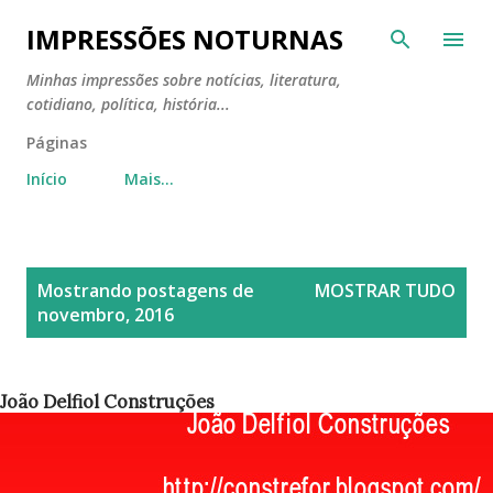
Pular para o conteúdo principal
IMPRESSÕES NOTURNAS
Minhas impressões sobre notícias, literatura,
cotidiano, política, história...
Páginas
Início
Mais…
P
Mostrando postagens de
MOSTRAR TUDO
o
novembro, 2016
s
t
a
João Delfiol Construções
g
e
n