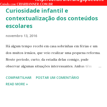
s
Curiosidade infantil e
contextualização dos conteúdos
escolares
novembro 13, 2016
Há algum tempo recebi em casa sobrinhas em férias e um
dos muitos irmãos, que veio realizar uma pequena reforma.
Neste período, curto, da estadia delas comigo, pude
observar algumas situações interessantes. Ambas têm
pouca diferença de idade. Estão na faixa dos dez anos.
COMPARTILHAR
POSTAR UM COMENTÁRIO
Como crianças do seu tempo têm um gosto especial por
READ MORE »
tecnologia, celulares, computadores, tablets. Mesmo com
este gosto próprio de sua geração, também gostam de
outras brincadeiras infantis. No período de férias com um
espaço maior, do que apenas um corredor para brincar,