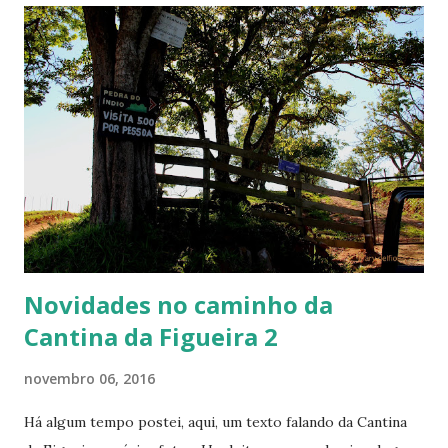
aproveitam o quintal, a calçada da casa, bem como outros
espaços públicos em passeios programados para elas.
Durante este período e a reforma ocorrendo, no quintal,
com a retirada de um piso velho, colocação de outro, o
barulho natural deste tipo de trabalho, a poeira, percebi o
interesse de uma delas em observar o tio trabalhando.
Percebi, que em alguns momentos, ela deixava de balançar
na rede, ou deixava o computador, para ir rodear o tio, o...
Novidades no caminho da
Cantina da Figueira 2
novembro 06, 2016
Há algum tempo postei, aqui, um texto falando da Cantina