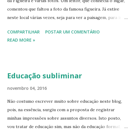
da Figueira e várias fotos. Um leitor, que conhecia o lugar,
comentou que faltou a foto da famosa figueira. Já estive
neste local várias vezes, seja para ver a paisagem, para ir
até a Cantina levar amigos, parentes para almoçar. Hoje
COMPARTILHAR
POSTAR UM COMENTÁRIO
fizemos um roteiro diferente, cujas fotos postarei aqui,
READ MORE »
como o dia esta rendendo, esticamos até a Cantina. Fomos
conhecer a famosa Pedra do Índio, local de onde se avistam
as Três Pedras de forma privilegiada. Para se chegar até lá,
como é uma propriedade particular, paga-se R$ 5,00 por
Educação subliminar
pessoa. Da casa até o local da Pedra uma caminhada leve,
descida, de cerca de 600 metros. A vista compensa tudo! A
novembro 04, 2016
visão se alarga e parece que faltam olhos para enxergar
Não costumo escrever muito sobre educação neste blog,
tudo e mente para registrar, mas temos a fotografia! Que
pois, na essência, surgiu com a proposta de registrar
bom! O casal, que recebe os turistas no Sítio Planalto, é
minhas impressões sobre assuntos diversos. Isto posto,
muito simpático e na varanda deixam um café para receber
vou tratar de educação sim, mas não da educação formal,
os turistas. Prendem os cachorros. Indicam o local, avisam
que se dá nas escolas, de forma sistematizada com a