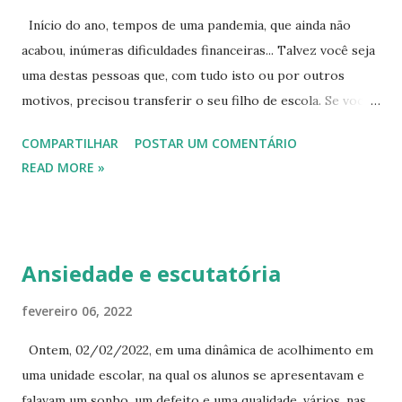
Início do ano, tempos de uma pandemia, que ainda não
acabou, inúmeras dificuldades financeiras... Talvez você seja
uma destas pessoas que, com tudo isto ou por outros
motivos, precisou transferir o seu filho de escola. Se você
mora no estado de São Paulo, esta postagem é para você.
COMPARTILHAR
POSTAR UM COMENTÁRIO
Se você mora em São Paulo e está transferindo seu filho
READ MORE »
para uma escola particular, fique atento! Fique atendo à
matrícula de seu filho! Por que faço este alerta? Porque há
certas escolas particulares que recebem uma criança, vinda
por transferência de outra escola, cidade, estado, mas não
Ansiedade e escutatória
registram a matrícula na SED-Secretaria Escolar Digital. O
que isto pode acarretar? Primeiro uma dor de cabeça,
fevereiro 06, 2022
quando você precisar transferi-lo novamente para outra
Ontem, 02/02/2022, em uma dinâmica de acolhimento em
escola, pois esta última pesquisará na SED e verá que seu
uma unidade escolar, na qual os alunos se apresentavam e
filho NÃO ESTÁ MATRICULADO! Não saberão, por
falavam um sonho, um defeito e uma qualidade, vários, nas
exemplo, se ele foi retido, aprovado ou se foi evadido.