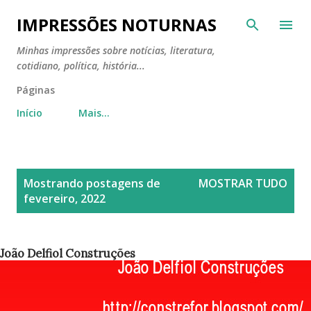
Pular para o conteúdo principal
IMPRESSÕES NOTURNAS
Minhas impressões sobre notícias, literatura,
cotidiano, política, história...
Páginas
Início
Mais…
P
Mostrando postagens de
MOSTRAR TUDO
o
fevereiro, 2022
s
t
a
João Delfiol Construções
g
e
n