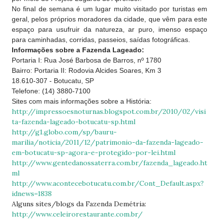
No final de semana é um lugar muito visitado por turistas em
geral, pelos próprios moradores da cidade, que vêm para este
espaço para usufruir da natureza, ar puro, imenso espaço
para caminhadas, corridas, passeios, saídas fotográficas.
Informações sobre a Fazenda Lageado:
Portaria I: Rua José Barbosa de Barros, nº 1780
Bairro: Portaria II: Rodovia Alcides Soares, Km 3
18.610-307 - Botucatu, SP
Telefone: (14) 3880-7100
Sites com mais informações sobre a História:
http://impressoesnoturnas.blogspot.com.br/2010/02/visi
ta-fazenda-lageado-botucatu-sp.html
http://g1.globo.com/sp/bauru-
marilia/noticia/2011/12/patrimonio-da-fazenda-lageado-
em-botucatu-sp-agora-e-protegido-por-lei.html
http://www.gentedanossaterra.com.br/fazenda_lageado.ht
ml
http://www.acontecebotucatu.com.br/Cont_Default.aspx?
idnews=1838
Alguns sites/blogs da Fazenda Demétria:
http://www.celeirorestaurante.com.br/