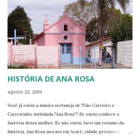
frio! O que é ter que acender uma tampa de tambor de
ferro no chão da cozinha para fazer uma fogueira e se
aquecer nas madrugadas gélidas do sul do País, para só
depois poder ir para a cama e tentar dormir. Também sei o
que é só ter uma coberta e precisar enrolar os pés com
jornal e colocá-los dent...
HISTÓRIA DE ANA ROSA
agosto 22, 2009
Você já ouviu a música sertaneja de Tião Carreiro e
Carreirinho intitulada "Ana Rosa"? Se ouviu conhece a
história dessa mulher. Se não ouviu, farei um resumo da
história. Ana Rosa morava em Avaré, cidade próxima a