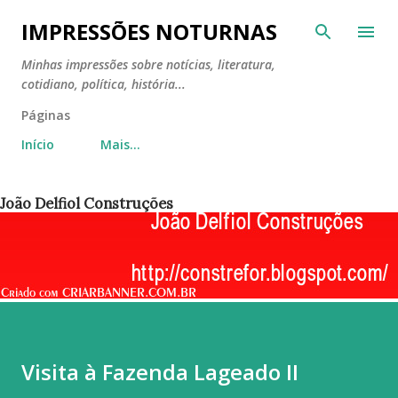
Pular para o conteúdo principal
IMPRESSÕES NOTURNAS
Minhas impressões sobre notícias, literatura,
cotidiano, política, história...
Páginas
Início
Mais…
João Delfiol Construções
Visita à Fazenda Lageado II