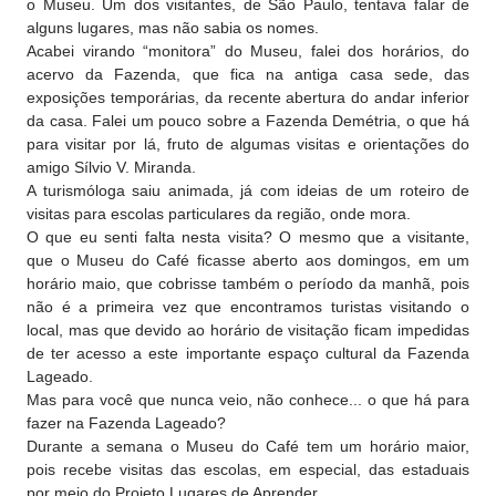
o Museu. Um dos visitantes, de São Paulo, tentava falar de
alguns lugares, mas não sabia os nomes.
Acabei virando “monitora” do Museu, falei dos horários, do
acervo da Fazenda, que fica na antiga casa sede, das
exposições temporárias, da recente abertura do andar inferior
da casa. Falei um pouco sobre a Fazenda Demétria, o que há
para visitar por lá, fruto de algumas visitas e orientações do
amigo Sílvio V. Miranda.
A turismóloga saiu animada, já com ideias de um roteiro de
visitas para escolas particulares da região, onde mora.
O que eu senti falta nesta visita? O mesmo que a visitante,
que o Museu do Café ficasse aberto aos domingos, em um
horário maio, que cobrisse também o período da manhã, pois
não é a primeira vez que encontramos turistas visitando o
local, mas que devido ao horário de visitação ficam impedidas
de ter acesso a este importante espaço cultural da Fazenda
Lageado.
Mas para você que nunca veio, não conhece... o que há para
fazer na Fazenda Lageado?
Durante a semana o Museu do Café tem um horário maior,
pois recebe visitas das escolas, em especial, das estaduais
por meio do Projeto Lugares de Aprender.