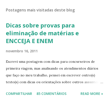
Postagens mais visitadas deste blog
Dicas sobre provas para
eliminação de matérias e
ENCCEJA E ENEM
novembro 16, 2011
Escrevi uma postagem com dicas para concurseiros de
primeira viagem, mas analisando os atendimentos diários
que faço no meu trabalho, pensei em escrever outro(s)
texto(s) com dicas ou orientações sobre outros assuntos,
pois mesmo com tanta informação disponível, as pessoas
COMPARTILHAR
85 COMENTÁRIOS
READ MORE »
continuam sem conhecimentos básicos, que podem ajudá-
las a resolver problemas simples do seu cotidiano, que vão