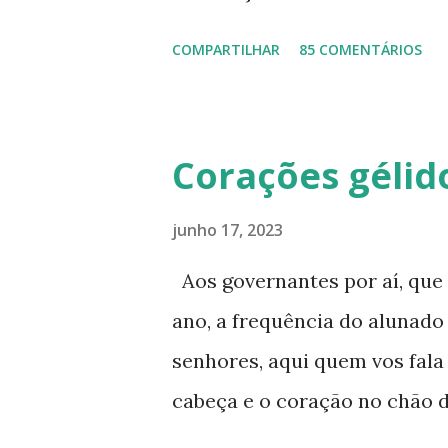
informação disponível, as 
COMPARTILHAR
85 COMENTÁRIOS
básicos, que podem ajudá-las
cotidiano, que vão desde on
onde cobrar seus direitos. Pa
Corações gélid
um pouco das provas para el
buscam muito este tipo de av
junho 17, 2023
médias, eliminam todo o ens
Aos governantes por aí, que
Para quem pretende eliminar 
ano, a frequência do alunado
ginásio, 5ª a 8ª série, 6º ao 
senhores, aqui quem vos fala
do Encceja, que é uma avaliaç
cabeça e o coração no chão 
candidato pode ir eliminando
anteriores, atuando em outr