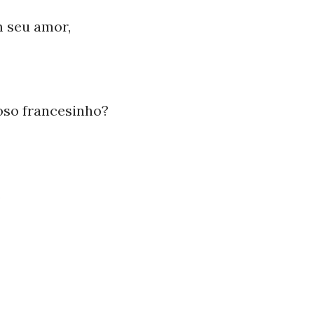
 seu amor,
ioso francesinho?
s