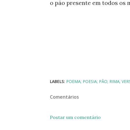
o pão presente em todos os
#pão #rima #poema #se
LABELS:
POEMA; POESIA; PÃO; RIMA; VER
Comentários
Postar um comentário