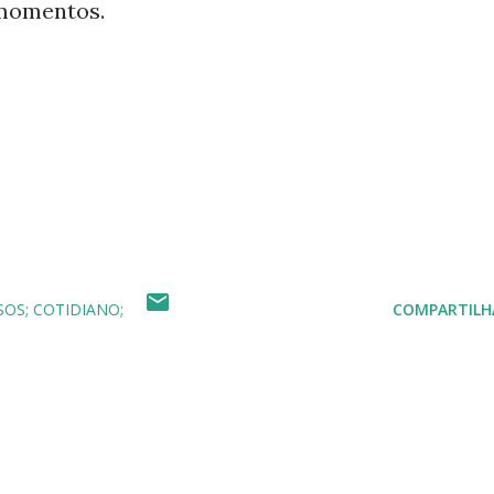
 momentos.
ntimento #poesia
SOS; COTIDIANO;
COMPARTILH