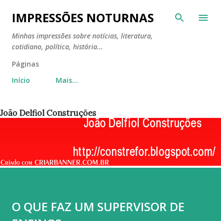
Pular para o conteúdo principal
IMPRESSÕES NOTURNAS
Minhas impressões sobre notícias, literatura,
cotidiano, política, história...
Páginas
Início
Mais…
João Delfiol Construções
O QUE FAZ UM SUPERVISOR DE