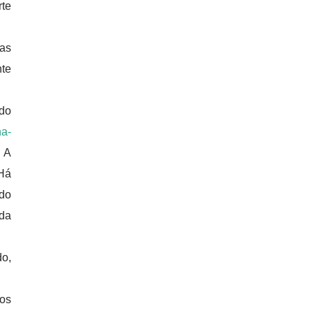
rte
las
nte
ido
na-
. A
 Há
 do
ida
do,
 os