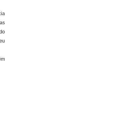
cia
nas
 do
seu
têm