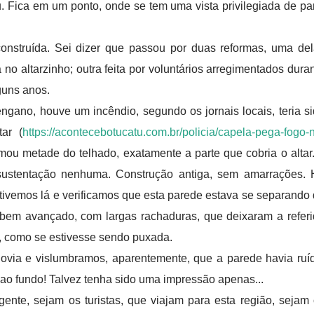
u. Fica em um ponto, onde se tem uma vista privilegiada de pa
onstruída. Sei dizer que passou por duas reformas, uma de
 no altarzinho; outra feita por voluntários arregimentados dura
guns anos.
ngano, houve um incêndio, segundo os jornais locais, teria s
ar (
https://acontecebotucatu.com.br/policia/capela-pega-fogo-
imou metade do telhado, exatamente a parte que cobria o altar
 sustentação nenhuma. Construção antiga, sem amarrações.
stivemos lá e verificamos que esta parede estava se separando
 bem avançado, com largas rachaduras, que deixaram a refer
s, como se estivesse sendo puxada.
via e vislumbramos, aparentemente, que a parede havia ruí
u ao fundo! Talvez tenha sido uma impressão apenas...
 gente, sejam os turistas, que viajam para esta região, sejam