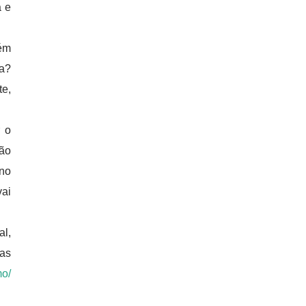
a e
uém
sa?
te,
r o
vão
 no
vai
al,
ras
mo/