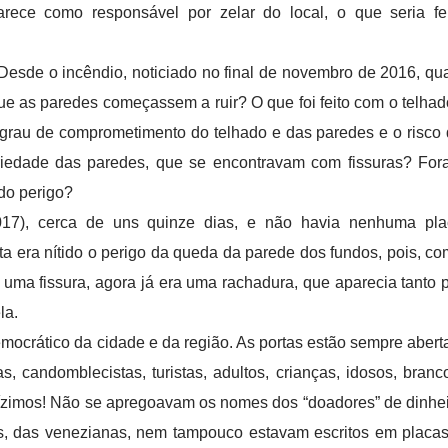
parece como responsável por zelar do local, o que seria fe
 Desde o incêndio, noticiado no final de novembro de 2016, qu
ue as paredes começassem a ruir? O que foi feito com o telha
 o grau de comprometimento do telhado e das paredes e o risco
cariedade das paredes, que se encontravam com fissuras? Fo
 do perigo?
2017), cerca de uns quinze dias, e não havia nenhuma pla
ta era nítido o perigo da queda da parede dos fundos, pois, c
 uma fissura, agora já era uma rachadura, que aparecia tanto 
la.
emocrático da cidade e da região. As portas estão sempre abert
, candomblecistas, turistas, adultos, crianças, idosos, branc
dízimos! Não se apregoavam os nomes dos “doadores” de dinhe
s, das venezianas, nem tampouco estavam escritos em placa