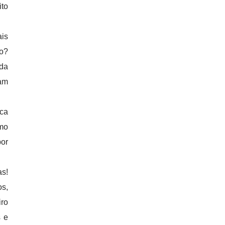
ito
ais
do?
 da
ram
ca
omo
por
as!
os,
iro
s e