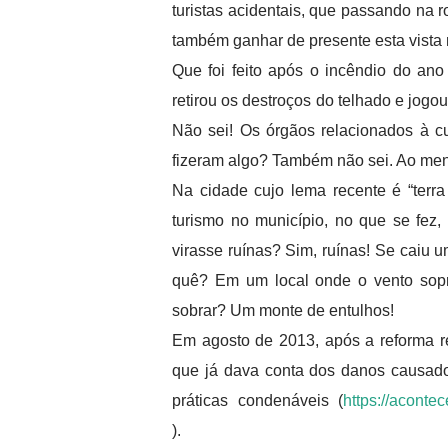
turistas acidentais, que passando na r
também ganhar de presente esta vista 
Que foi feito após o incêndio do an
retirou os destroços do telhado e jogo
Não sei! Os órgãos relacionados à cu
fizeram algo? Também não sei. Ao meno
Na cidade cujo lema recente é “terr
turismo no município, no que se fez,
virasse ruínas? Sim, ruínas! Se caiu u
quê? Em um local onde o vento sopr
sobrar? Um monte de entulhos!
Em agosto de 2013, após a reforma rea
que já dava conta dos danos causado
práticas condenáveis (
https://aconte
).