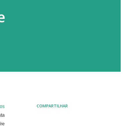
e
COMPARTILHAR
sos
sta
dre