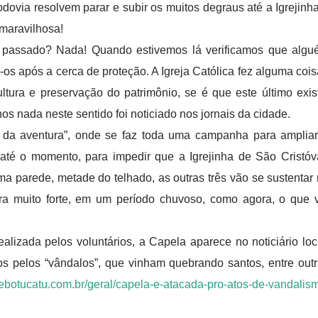
odovia resolvem parar e subir os muitos degraus até a Igrejinh
maravilhosa!
o passado? Nada! Quando estivemos lá verificamos que alg
u-os após a cerca de proteção. A Igreja Católica fez alguma coi
ltura e preservação do patrimônio, se é que este último exis
s nada neste sentido foi noticiado nos jornais da cidade.
a da aventura”, onde se faz toda uma campanha para amplia
 até o momento, para impedir que a Igrejinha de São Cristó
ma parede, metade do telhado, as outras três vão se sustentar
a muito forte, em um período chuvoso, como agora, o que 
lizada pelos voluntários, a Capela aparece no noticiário loc
s pelos “vândalos”, que vinham quebrando santos, entre out
cebotucatu.com.br/geral/capela-e-atacada-pro-atos-de-vandalis