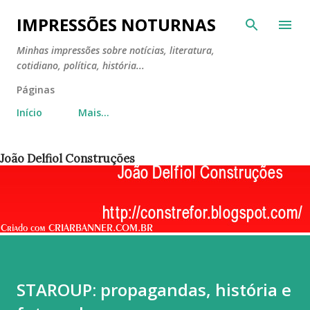
Pular para o conteúdo principal
IMPRESSÕES NOTURNAS
Minhas impressões sobre notícias, literatura,
cotidiano, política, história...
Páginas
Início
Mais…
João Delfiol Construções
STAROUP: propagandas, história e