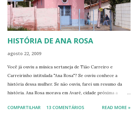
que é só ter uma coberta e precisar enrolar os pés com
jornal e colocá-los dent...
HISTÓRIA DE ANA ROSA
agosto 22, 2009
Você já ouviu a música sertaneja de Tião Carreiro e
Carreirinho intitulada "Ana Rosa"? Se ouviu conhece a
história dessa mulher. Se não ouviu, farei um resumo da
história. Ana Rosa morava em Avaré, cidade próxima a
Botucatu. Como muitas jovens de sua época casou-se cedo,
COMPARTILHAR
13 COMENTÁRIOS
READ MORE »
pois havia se apaixonado por Francisco de Carvalho Bastos,
mais conhecido como Chicuta, que era muito ciumento, por
isso trazia a esposa sob constante vigilância. Homem dos
idos de 1880, muito machista, começou a maltratar a