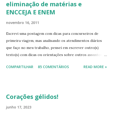
eliminação de matérias e
ENCCEJA E ENEM
novembro 16, 2011
Escrevi uma postagem com dicas para concurseiros de
primeira viagem, mas analisando os atendimentos diários
que faço no meu trabalho, pensei em escrever outro(s)
texto(s) com dicas ou orientações sobre outros assuntos,
pois mesmo com tanta informação disponível, as pessoas
COMPARTILHAR
85 COMENTÁRIOS
READ MORE »
continuam sem conhecimentos básicos, que podem ajudá-
las a resolver problemas simples do seu cotidiano, que vão
desde onde procurar a informação, como também onde
cobrar seus direitos. Para começar esta série de textos,
Corações gélidos!
vou falar um pouco das provas para eliminação de matérias.
As pessoas buscam muito este tipo de avaliação, na qual,
junho 17, 2023
desde que atinjam as médias, eliminam todo o ensino