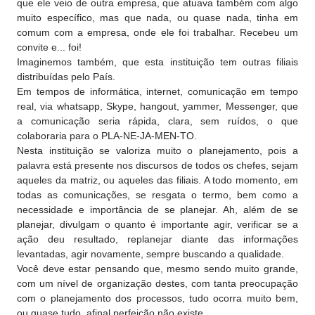
que ele veio de outra empresa, que atuava também com algo
muito específico, mas que nada, ou quase nada, tinha em
comum com a empresa, onde ele foi trabalhar. Recebeu um
convite e... foi!
Imaginemos também, que esta instituição tem outras filiais
distribuídas pelo País.
Em tempos de informática, internet, comunicação em tempo
real, via whatsapp, Skype, hangout, yammer, Messenger, que
a comunicação seria rápida, clara, sem ruídos, o que
colaboraria para o PLA-NE-JA-MEN-TO.
Nesta instituição se valoriza muito o planejamento, pois a
palavra está presente nos discursos de todos os chefes, sejam
aqueles da matriz, ou aqueles das filiais. A todo momento, em
todas as comunicações, se resgata o termo, bem como a
necessidade e importância de se planejar. Ah, além de se
planejar, divulgam o quanto é importante agir, verificar se a
ação deu resultado, replanejar diante das informações
levantadas, agir novamente, sempre buscando a qualidade.
Você deve estar pensando que, mesmo sendo muito grande,
com um nível de organização destes, com tanta preocupação
com o planejamento dos processos, tudo ocorra muito bem,
ou quase tudo, afinal perfeição não existe.