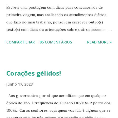
Escrevi uma postagem com dicas para concurseiros de
primeira viagem, mas analisando os atendimentos diários
que faço no meu trabalho, pensei em escrever outro(s)
texto(s) com dicas ou orientações sobre outros assuntos,
pois mesmo com tanta informação disponível, as pessoas
COMPARTILHAR
85 COMENTÁRIOS
READ MORE »
continuam sem conhecimentos básicos, que podem ajudá-
las a resolver problemas simples do seu cotidiano, que vão
desde onde procurar a informação, como também onde
cobrar seus direitos. Para começar esta série de textos,
Corações gélidos!
vou falar um pouco das provas para eliminação de matérias.
As pessoas buscam muito este tipo de avaliação, na qual,
junho 17, 2023
desde que atinjam as médias, eliminam todo o ensino
Aos governantes por aí, que acreditam que em qualquer
fundamental ou todo o ensino médio. Para quem pretende
época do ano, a frequência do alunado DEVE SER perto dos
eliminar o ensino fundamental - Ciclo II (antigo ginásio, 5ª a
100%... Caros senhores, aqui quem vos fala é alguém que se
8ª série, 6º ao 9º ano atualmente) poderá fazê-lo por meio
encontra com os pés, cabeça e o coração no chão da escola,