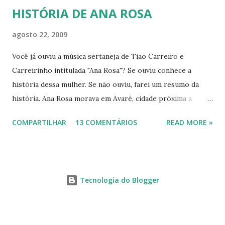
HISTÓRIA DE ANA ROSA
agosto 22, 2009
Você já ouviu a música sertaneja de Tião Carreiro e
Carreirinho intitulada "Ana Rosa"? Se ouviu conhece a
história dessa mulher. Se não ouviu, farei um resumo da
história. Ana Rosa morava em Avaré, cidade próxima a
Botucatu. Como muitas jovens de sua época casou-se cedo,
COMPARTILHAR
13 COMENTÁRIOS
READ MORE »
pois havia se apaixonado por Francisco de Carvalho Bastos,
mais conhecido como Chicuta, que era muito ciumento, por
isso trazia a esposa sob constante vigilância. Homem dos
idos de 1880, muito machista, começou a maltratar a
Tecnologia do Blogger
mulher, tanto moral quanto fisicamente. Até que um dia a
jovem esposa cansou de tanto sofrer, fugiu para Botucatu,
refugiando-se em um cabaré de uma mulher chamada
Fortunata Jesuína de Melo. Quando o marido chegou em