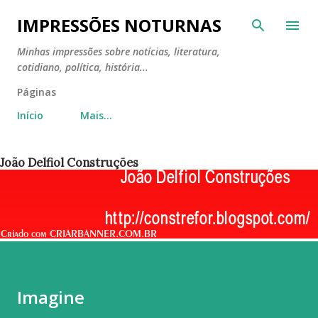
Pular para o conteúdo principal
IMPRESSÕES NOTURNAS
Minhas impressões sobre notícias, literatura,
cotidiano, política, história...
Páginas
Início
Mais…
João Delfiol Construções
Imagine