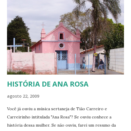
financeiramente. Vou falar destes últimos! Vou falar deles,
porque eles, assim como eu, sabemos o que é passar muito
frio! O que é ter que acender uma tampa de tambor de
ferro no chão da cozinha para fazer uma fogueira e se
aquecer nas madrugadas gélidas do sul do País, para só
depois poder ir para a cama e tentar dormir. Também sei o
que é só ter uma coberta e precisar enrolar os pés com
jornal e colocá-los dent...
HISTÓRIA DE ANA ROSA
agosto 22, 2009
Você já ouviu a música sertaneja de Tião Carreiro e
Carreirinho intitulada "Ana Rosa"? Se ouviu conhece a
história dessa mulher. Se não ouviu, farei um resumo da