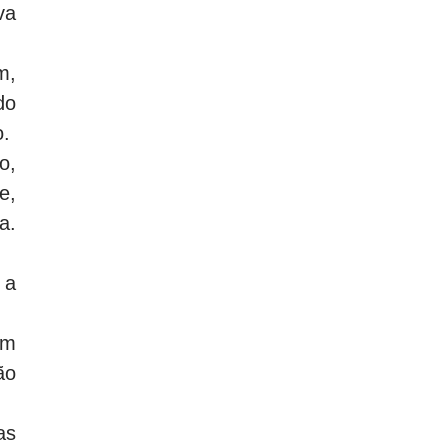
va
m,
do
o.
o,
e,
a.
 a
um
ão
as