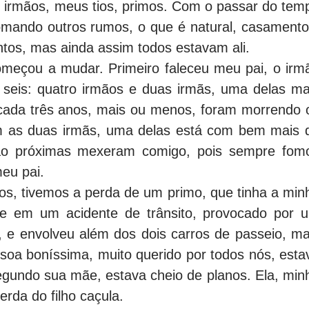
s irmãos, meus tios, primos. Com o passar do tem
omando outros rumos, o que é natural, casamento
tos, mas ainda assim todos estavam ali.
omeçou a mudar. Primeiro faleceu meu pai, o irm
 seis: quatro irmãos e duas irmãs, uma delas ma
 cada três anos, mais ou menos, foram morrendo 
am as duas irmãs, uma delas está com bem mais 
tão próximas mexeram comigo, pois sempre fom
eu pai.
s, tivemos a perda de um primo, que tinha a min
te em um acidente de trânsito, provocado por 
s, e envolveu além dos dois carros de passeio, ma
ssoa boníssima, muito querido por todos nós, esta
segundo sua mãe, estava cheio de planos. Ela, min
erda do filho caçula.