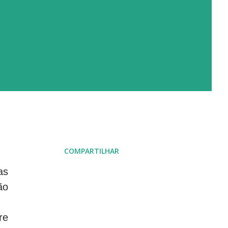
COMPARTILHAR
as
ão
re