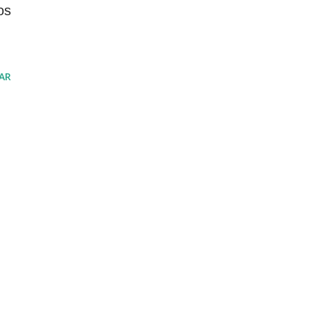
os
AR