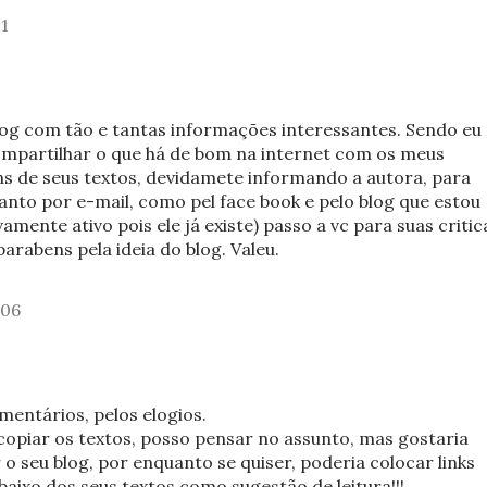
21
log com tão e tantas informações interessantes. Sendo eu
mpartilhar o que há de bom na internet com os meus
uns de seus textos, devidamete informando a autora, para
nto por e-mail, como pel face book e pelo blog que estou
amente ativo pois ele já existe) passo a vc para suas critic
parabens pela ideia do blog. Valeu.
:06
mentários, pelos elogios.
opiar os textos, posso pensar no assunto, mas gostaria
 seu blog, por enquanto se quiser, poderia colocar links
baixo dos seus textos como sugestão de leitura!!!