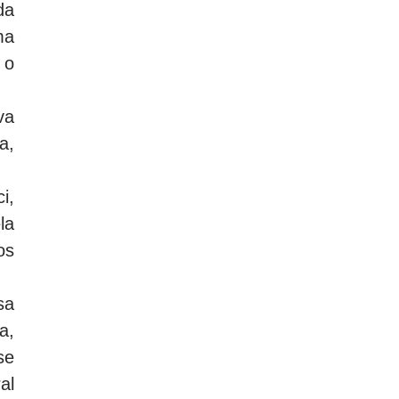
da
ma
 o
va
a,
i,
la
os
sa
a,
se
al