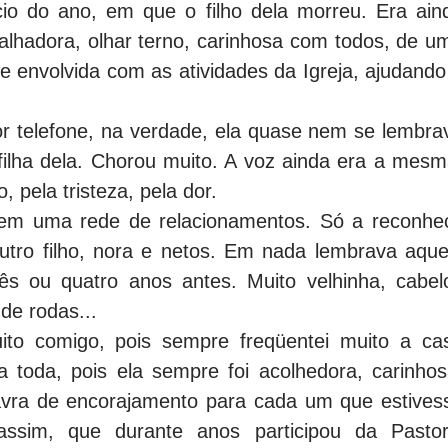
ício do ano, em que o filho dela morreu. Era ain
talhadora, olhar terno, carinhosa com todos, de u
e envolvida com as atividades da Igreja, ajudando
r telefone, na verdade, ela quase nem se lembra
ilha dela. Chorou muito. A voz ainda era a mesm
 pela tristeza, pela dor.
 em uma rede de relacionamentos. Só a reconhec
utro filho, nora e netos. Em nada lembrava aque
rês ou quatro anos antes. Muito velhinha, cabel
de rodas...
to comigo, pois sempre freqüentei muito a ca
ia toda, pois ela sempre foi acolhedora, carinhos
avra de encorajamento para cada um que estives
ssim, que durante anos participou da Pastor