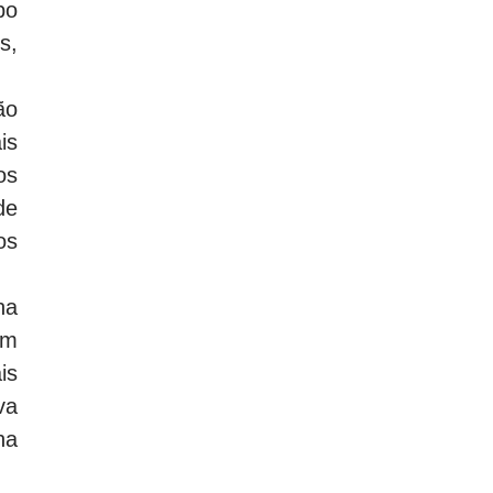
po
s,
ão
is
os
de
os
ha
um
is
va
ha