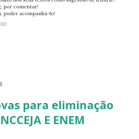
g, por comentar!
u, poder acompanhá-lo!
:02
g
ovas para eliminação
ENCCEJA E ENEM