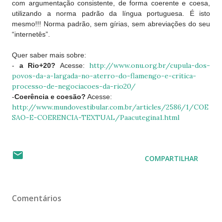
com argumentação consistente, de forma coerente e coesa,
utilizando a norma padrão da língua portuguesa. É isto
mesmo!!! Norma padrão, sem gírias, sem abreviações do seu
“internetês”.
Quer saber mais sobre:
http://www.onu.org.br/cupula-dos-
-
a Rio+20?
Acesse:
povos-da-a-largada-no-aterro-do-flamengo-e-critica-
processo-de-negociacoes-da-rio20/
-
Coerência e coesão?
Acesse:
http://www.mundovestibular.com.br/articles/2586/1/COE
SAO-E-COERENCIA-TEXTUAL/Paacutegina1.html
COMPARTILHAR
Comentários