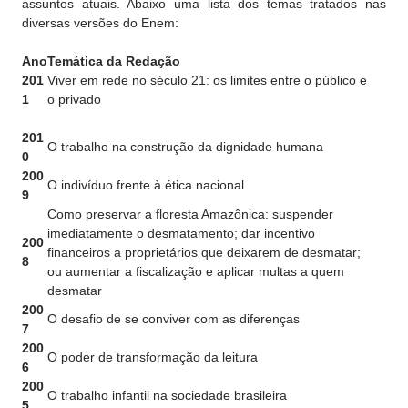
assuntos atuais. Abaixo uma lista dos temas tratados nas
diversas versões do Enem:
Ano
Temática da Redação
201
Viver em rede no século 21: os limites entre o público e
1
o privado
201
O trabalho na construção da dignidade humana
0
200
O indivíduo frente à ética nacional
9
Como preservar a floresta Amazônica: suspender
imediatamente o desmatamento; dar incentivo
200
financeiros a proprietários que deixarem de desmatar;
8
ou aumentar a fiscalização e aplicar multas a quem
desmatar
200
O desafio de se conviver com as diferenças
7
200
O poder de transformação da leitura
6
200
O trabalho infantil na sociedade brasileira
5