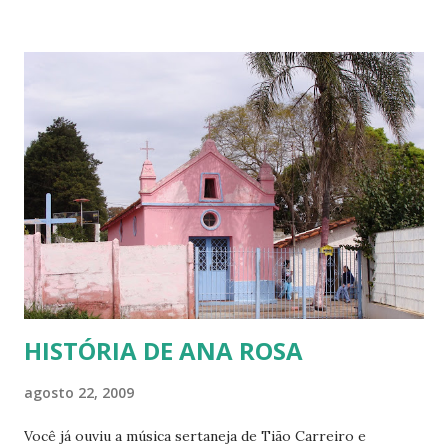
alunos da escola pública. Temos uma clientela bem variada,
desde alunos de classe média até alunos menos favorecidos
financeiramente. Vou falar destes últimos! Vou falar deles,
porque eles, assim como eu, sabemos o que é passar muito
frio! O que é ter que acender uma tampa de tambor de
ferro no chão da cozinha para fazer uma fogueira e se
aquecer nas madrugadas gélidas do sul do País, para só
depois poder ir para a cama e tentar dormir. Também sei o
que é só ter uma coberta e precisar enrolar os pés com
jornal e colocá-los dent...
HISTÓRIA DE ANA ROSA
agosto 22, 2009
Você já ouviu a música sertaneja de Tião Carreiro e