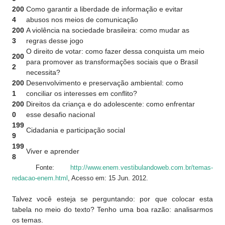
200
Como garantir a liberdade de informação e evitar
4
abusos nos meios de comunicação
200
A violência na sociedade brasileira: como mudar as
3
regras desse jogo
O direito de votar: como fazer dessa conquista um meio
200
para promover as transformações sociais que o Brasil
2
necessita?
200
Desenvolvimento e preservação ambiental: como
1
conciliar os interesses em conflito?
200
Direitos da criança e do adolescente: como enfrentar
0
esse desafio nacional
199
Cidadania e participação social
9
199
Viver e aprender
8
Fonte:
http://www.enem.vestibulandoweb.com.br/temas-
redacao-enem.html
, Acesso em: 15 Jun. 2012.
Talvez você esteja se perguntando: por que colocar esta
tabela no meio do texto? Tenho uma boa razão: analisarmos
os temas.