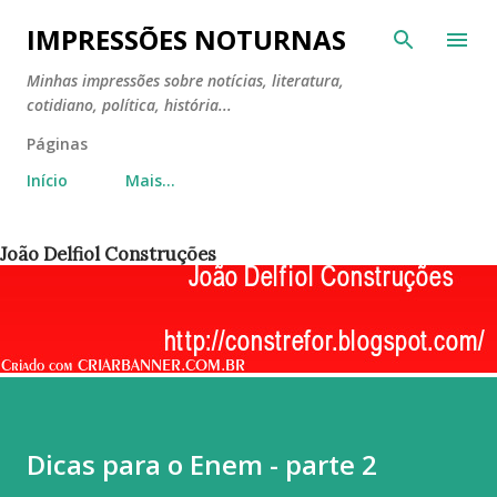
Pular para o conteúdo principal
IMPRESSÕES NOTURNAS
Minhas impressões sobre notícias, literatura,
cotidiano, política, história...
Páginas
Início
Mais…
João Delfiol Construções
Dicas para o Enem - parte 2