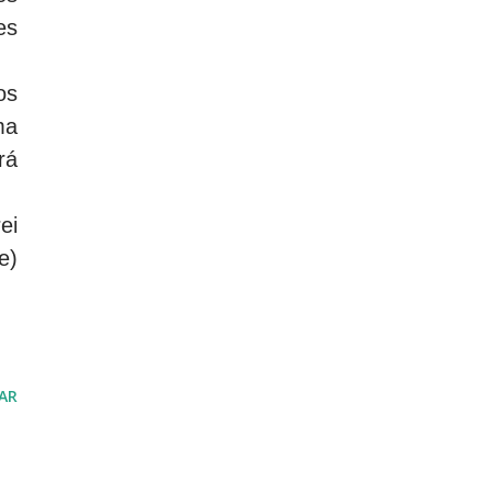
es
os
ma
rá
ei
e)
AR