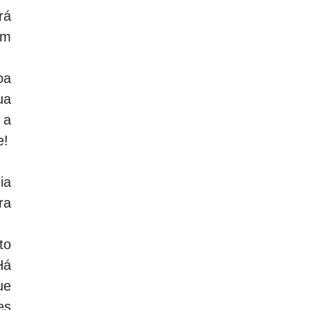
rá
am
oa
ua
 a
e!
ia
ra
to
Há
ue
es