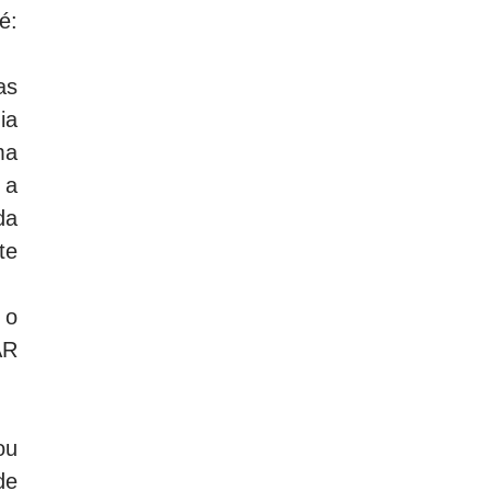
é:
as
ia
ma
 a
da
te
 o
AR
ou
de