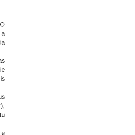
SO
 a
da
as
de
is
us
),
tu
 e