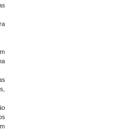
as
ra
em
ha
as
s,
ão
os
um