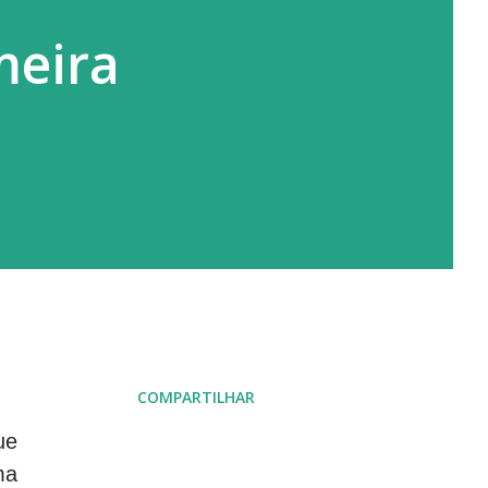
meira
COMPARTILHAR
ue
ma