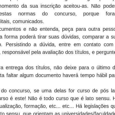
 momento da sua inscrição aceitou-as. Não pode
destas normas do concurso, porque for
ditais, comunicados.
cumentos e não entenda, peça para outra pess
sta forma poderá tirar suas dúvidas, comparar a s
o. Persistindo a dúvida, entre em contato com
 responsável pela avaliação dos títulos, e pergunt
 entrega dos títulos, não deixe para o último d
ata faltar algum documento haverá tempo hábil pa
do concurso, se uma delas for curso de pós la
curso é este! Não é todo curso que é lato sensu. 
alização, formação, etc... etc... Há legislações q
ato sensu, que orientam as universidades/faculdad