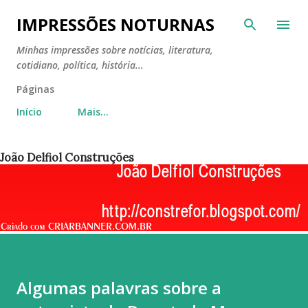
Pular para o conteúdo principal
IMPRESSÕES NOTURNAS
Minhas impressões sobre notícias, literatura,
cotidiano, política, história...
Páginas
Início
Mais…
João Delfiol Construções
Algumas palavras sobre a