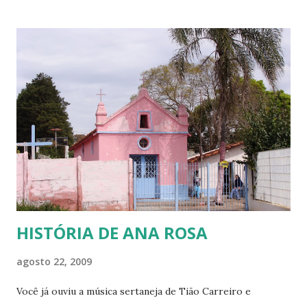
alunos da escola pública. Temos uma clientela bem variada,
desde alunos de classe média até alunos menos favorecidos
financeiramente. Vou falar destes últimos! Vou falar deles,
porque eles, assim como eu, sabemos o que é passar muito
frio! O que é ter que acender uma tampa de tambor de
ferro no chão da cozinha para fazer uma fogueira e se
aquecer nas madrugadas gélidas do sul do País, para só
depois poder ir para a cama e tentar dormir. Também sei o
que é só ter uma coberta e precisar enrolar os pés com
jornal e colocá-los dent...
HISTÓRIA DE ANA ROSA
agosto 22, 2009
Você já ouviu a música sertaneja de Tião Carreiro e