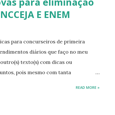
ovas para eliminação
ENCCEJA E ENEM
cas para concurseiros de primeira
tendimentos diários que faço no meu
outro(s) texto(s) com dicas ou
suntos, pois mesmo com tanta
pessoas continuam sem conhecimentos
READ MORE »
 a resolver problemas simples do seu
de procurar a informação, como também
ra começar esta série de textos, vou falar