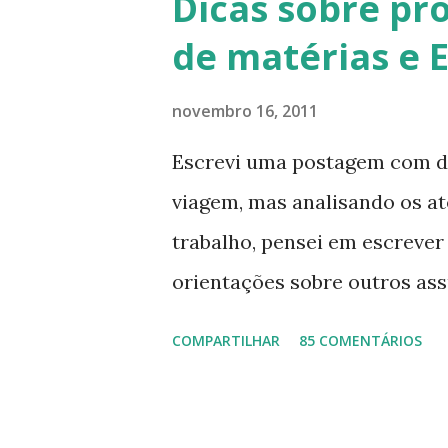
Dicas sobre pr
de matérias e 
novembro 16, 2011
Escrevi uma postagem com di
viagem, mas analisando os a
trabalho, pensei em escrever 
orientações sobre outros as
informação disponível, as 
COMPARTILHAR
85 COMENTÁRIOS
básicos, que podem ajudá-las
cotidiano, que vão desde on
onde cobrar seus direitos. Pa