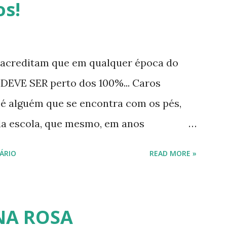
os!
iminação de matérias. As pessoas
aliação, na qual, desde que atinjam as
ino fundamental ou todo o ensino médio.
 acreditam que em qualquer época do
o ensino fundamental - Ciclo II (antigo
 DEVE SER perto dos 100%... Caros
9º ano atualmente) poderá fazê-lo por meio
 é alguém que se encontra com os pés,
ão de eliminação de matérias, ou seja, o
da escola, que mesmo, em anos
 áreas (Linguagens e Códigos, Ciências
as funções na educação pública, nunca
ÁRIO
READ MORE »
quente e regular com unidades escolares
o isto, vou abordar aqui quem são os
mos uma clientela bem variada, desde
NA ROSA
alunos menos favorecidos