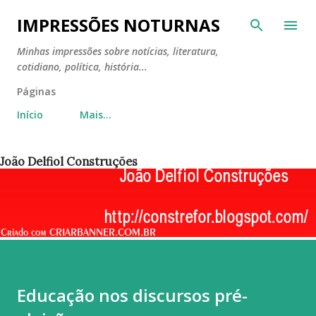
Pular para o conteúdo principal
IMPRESSÕES NOTURNAS
Minhas impressões sobre notícias, literatura,
cotidiano, política, história...
Páginas
Início
Mais…
João Delfiol Construções
Educação nos discursos pré-