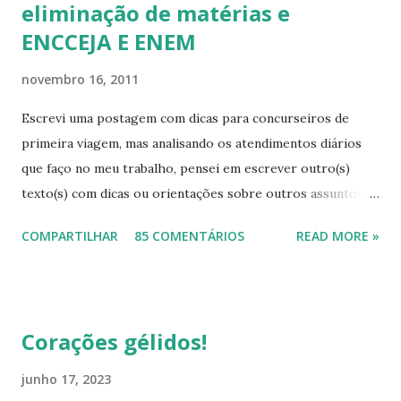
eliminação de matérias e
ENCCEJA E ENEM
novembro 16, 2011
Escrevi uma postagem com dicas para concurseiros de
primeira viagem, mas analisando os atendimentos diários
que faço no meu trabalho, pensei em escrever outro(s)
texto(s) com dicas ou orientações sobre outros assuntos,
pois mesmo com tanta informação disponível, as pessoas
COMPARTILHAR
85 COMENTÁRIOS
READ MORE »
continuam sem conhecimentos básicos, que podem ajudá-
las a resolver problemas simples do seu cotidiano, que vão
desde onde procurar a informação, como também onde
cobrar seus direitos. Para começar esta série de textos,
Corações gélidos!
vou falar um pouco das provas para eliminação de matérias.
As pessoas buscam muito este tipo de avaliação, na qual,
junho 17, 2023
desde que atinjam as médias, eliminam todo o ensino