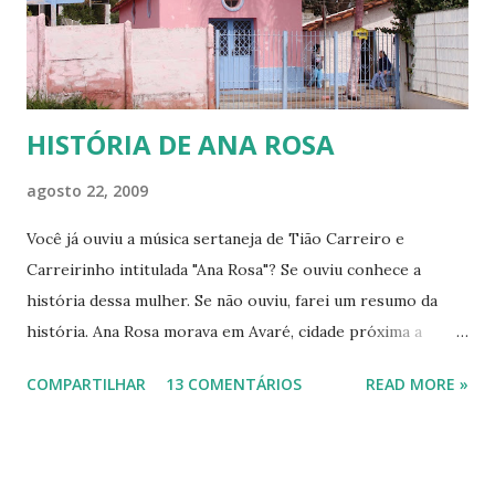
que é só ter uma coberta e precisar enrolar os pés com
jornal e colocá-los dent...
HISTÓRIA DE ANA ROSA
agosto 22, 2009
Você já ouviu a música sertaneja de Tião Carreiro e
Carreirinho intitulada "Ana Rosa"? Se ouviu conhece a
história dessa mulher. Se não ouviu, farei um resumo da
história. Ana Rosa morava em Avaré, cidade próxima a
Botucatu. Como muitas jovens de sua época casou-se cedo,
COMPARTILHAR
13 COMENTÁRIOS
READ MORE »
pois havia se apaixonado por Francisco de Carvalho Bastos,
mais conhecido como Chicuta, que era muito ciumento, por
isso trazia a esposa sob constante vigilância. Homem dos
idos de 1880, muito machista, começou a maltratar a