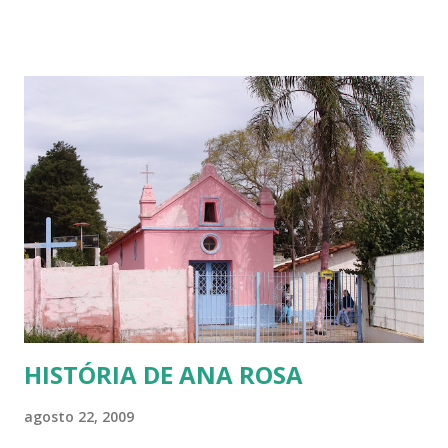
diversas entre si. Dito isto, vou abordar aqui quem são os
alunos da escola pública. Temos uma clientela bem variada,
desde alunos de classe média até alunos menos favorecidos
financeiramente. Vou falar destes últimos! Vou falar deles,
porque eles, assim como eu, sabemos o que é passar muito
frio! O que é ter que acender uma tampa de tambor de
ferro no chão da cozinha para fazer uma fogueira e se
aquecer nas madrugadas gélidas do sul do País, para só
depois poder ir para a cama e tentar dormir. Também sei o
que é só ter uma coberta e precisar enrolar os pés com
jornal e colocá-los dent...
HISTÓRIA DE ANA ROSA
agosto 22, 2009