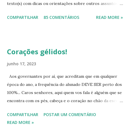
texto(s) com dicas ou orientações sobre outros assuntos,
pois mesmo com tanta informação disponível, as pessoas
COMPARTILHAR
85 COMENTÁRIOS
READ MORE »
continuam sem conhecimentos básicos, que podem ajudá-
las a resolver problemas simples do seu cotidiano, que vão
desde onde procurar a informação, como também onde
cobrar seus direitos. Para começar esta série de textos,
Corações gélidos!
vou falar um pouco das provas para eliminação de matérias.
As pessoas buscam muito este tipo de avaliação, na qual,
junho 17, 2023
desde que atinjam as médias, eliminam todo o ensino
Aos governantes por aí, que acreditam que em qualquer
fundamental ou todo o ensino médio. Para quem pretende
época do ano, a frequência do alunado DEVE SER perto dos
eliminar o ensino fundamental - Ciclo II (antigo ginásio, 5ª a
100%... Caros senhores, aqui quem vos fala é alguém que se
8ª série, 6º ao 9º ano atualmente) poderá fazê-lo por meio
encontra com os pés, cabeça e o coração no chão da escola,
do Encceja, que é uma avaliação de eliminação de matérias,
que mesmo, em anos anteriores, atuando em outras
ou seja, o candidato pode ir eliminando áreas (Linguagens e
COMPARTILHAR
POSTAR UM COMENTÁRIO
funções na educação pública, nunca deixou de ter um
Códigos, Ciências da Nat...
READ MORE »
contato frequente e regular com unidades escolares muito