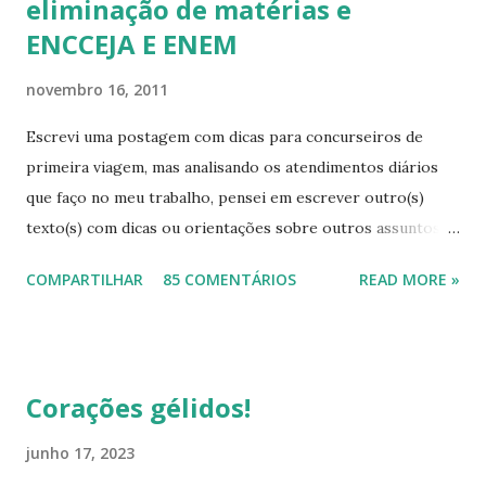
eliminação de matérias e
ENCCEJA E ENEM
novembro 16, 2011
Escrevi uma postagem com dicas para concurseiros de
primeira viagem, mas analisando os atendimentos diários
que faço no meu trabalho, pensei em escrever outro(s)
texto(s) com dicas ou orientações sobre outros assuntos,
pois mesmo com tanta informação disponível, as pessoas
COMPARTILHAR
85 COMENTÁRIOS
READ MORE »
continuam sem conhecimentos básicos, que podem ajudá-
las a resolver problemas simples do seu cotidiano, que vão
desde onde procurar a informação, como também onde
cobrar seus direitos. Para começar esta série de textos,
Corações gélidos!
vou falar um pouco das provas para eliminação de matérias.
As pessoas buscam muito este tipo de avaliação, na qual,
junho 17, 2023
desde que atinjam as médias, eliminam todo o ensino