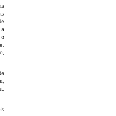
as
as
de
 a
 o
r.
o,
de
a,
a,
is