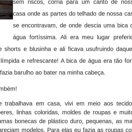
sem riscos, corria para um canto de nos
casa onde as partes do telhado de nossa ca
se encontravam, de onde descia uma bica 
água fortíssima. Ali era meu lugar preferi
e shorts e blusinha e ali ficava usufruindo daque
límpida e refrescante! A bica de água era tão for
azia barulho ao bater na minha cabeça.
também!
ue trabalhava em casa, vivi em meio aos tecido
peres, linhas coloridas, moldes de roupas e muit
 umas bonecas de plástico duro, pequenas, as ma
pareciam modelos. Para elas eu fazia as roupas c