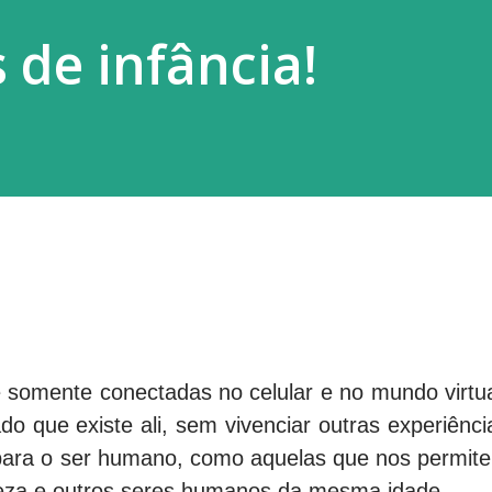
de infância!
e somente conectadas no celular e no mundo virtua
ado que existe ali, sem vivenciar outras experiênci
 para o ser humano, como aquelas que nos permit
eza e outros seres humanos da mesma idade.