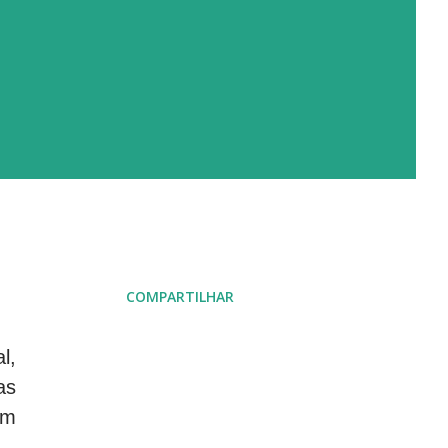
COMPARTILHAR
l,
as
em