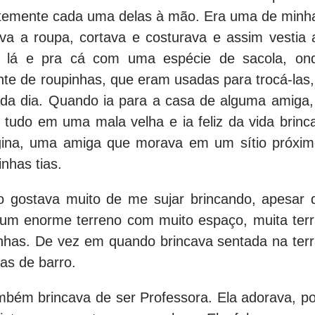
entemente cada uma delas à mão. Era uma de minh
a a roupa, cortava e costurava e assim vestia 
 lá e pra cá com uma espécie de sacola, on
e de roupinhas, que eram usadas para trocá-las,
ada dia. Quando ia para a casa de alguma amiga,
udo em uma mala velha e ia feliz da vida brinca
ina, uma amiga que morava em um sítio próxim
nhas tias.
ão gostava muito de me sujar brincando, apesar 
 enorme terreno com muito espaço, muita terr
nhas. De vez em quando brincava sentada na terr
as de barro.
bém brincava de ser Professora. Ela adorava, po