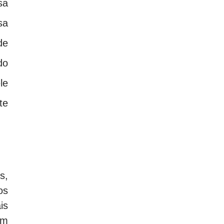
sa
sa
de
do
le
te
s,
os
is
om