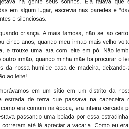
jetava na gente seus sonhos. Ela falava que 
das em algum lugar, escrevia nas paredes e “da
ntes e silenciosas.
quando criança. A mais famosa, não sei ao certo
ou cinco anos, quando meu irmão mais velho volt
va, e trouxe uma lata com leite em pó. Não lemb
 outro irmão, quando minha mãe foi procurar o lei
es da nossa humilde casa de madeira, deixando-
o ao leite!
 morávamos em um sítio em um distrito da nos
a estrada de terra que passava na cabeceira 
, como era comum na época, era inteira cercada p
estava passando uma boiada por essa estradinha
correram até lá apreciar a vacaria. Como eu era