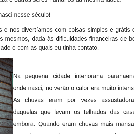
asci nesse século!
 e nos divertíamos com coisas simples e grátis 
ós mesmos, dada às dificuldades financeiras de b
dade e com as quais eu tinha contato.
Na pequena cidade interiorana paranaen
onde nasci, no verão o calor era muito intens
As chuvas eram por vezes assustadora
daquelas que levam os telhados das cas
embora. Quando eram chuvas mais mansa