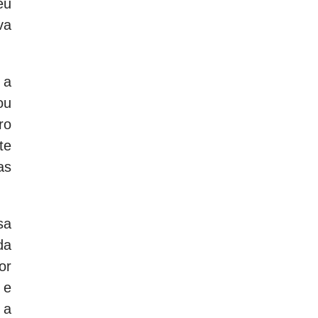
eu
va
 a
ou
ro
te
as
sa
da
or
 e
 a