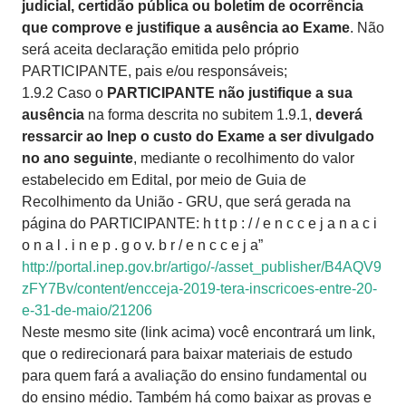
judicial, certidão pública ou boletim de ocorrência
que comprove e justifique a ausência ao Exame
. Não
será aceita declaração emitida pelo próprio
PARTICIPANTE, pais e/ou responsáveis;
1.9.2 Caso o
PARTICIPANTE não justifique a sua
ausência
na forma descrita no subitem 1.9.1,
deverá
ressarcir ao Inep o custo do Exame a ser divulgado
no ano seguinte
, mediante o recolhimento do valor
estabelecido em Edital, por meio de Guia de
Recolhimento da União - GRU, que será gerada na
página do PARTICIPANTE: h t t p : / / e n c c e j a n a c i
o n a l . i n e p . g o v. b r / e n c c e j a”
http://portal.inep.gov.br/artigo/-/asset_publisher/B4AQV9
zFY7Bv/content/encceja-2019-tera-inscricoes-entre-20-
e-31-de-maio/21206
Neste mesmo site (link acima) você encontrará um link,
que o redirecionará para baixar materiais de estudo
para quem fará a avaliação do ensino fundamental ou
do ensino médio. Também há como baixar as provas e