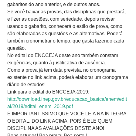
gabaritos do ano anterior, e de outros anos.
Se você baixar as provas, das disciplinas que prestará,
e fizer as questões, com seriedade, depois revisar
usando o gabarito, conhecerá o estilo de prova, como
são elaboradas as questões e as alternativas. Poderá
também cronometrar o tempo, que gasta fazendo cada
questão.
No edital do ENCCEJA deste ano também constam
exigências, quanto à justificativa de ausência.
Como a prova já tem data prevista, no cronograma
existente no link acima, poderá elaborar um cronograma
diário de estudos!
Link para o edital do ENCCEJA-2019:
http://download.inep.gov.br/educacao_basica/enem/edit
al/2019/edital_enem_2019.pdf
É IMPORTANTÍSSIMO QUE VOCÊ LEIA NA ÍNTEGRA
O EDITAL, DO LINK ACIMA, POIS É ELE QUEM
DISCIPLINA AS AVALIAÇÕES DESTE ANO!
Bons estudos! Boa prova! Boa sorte!!