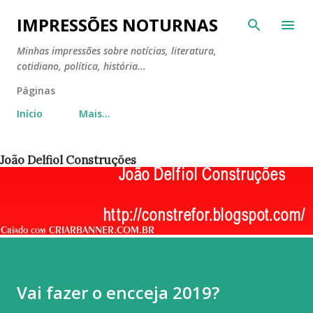
Pular para o conteúdo principal
IMPRESSÕES NOTURNAS
Minhas impressões sobre notícias, literatura,
cotidiano, política, história...
Páginas
Início
Mais…
João Delfiol Construções
Vai fazer o encceja 2019?