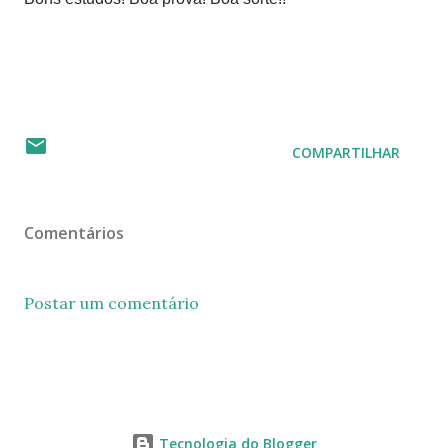
#encceja #encceja2019 #avaliação #certificação #dicas
#prova
COMPARTILHAR
Comentários
Postar um comentário
Tecnologia do Blogger