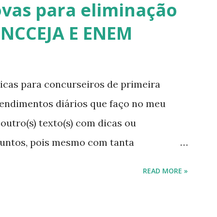
ovas para eliminação
ENCCEJA E ENEM
cas para concurseiros de primeira
tendimentos diários que faço no meu
outro(s) texto(s) com dicas ou
suntos, pois mesmo com tanta
pessoas continuam sem conhecimentos
READ MORE »
 a resolver problemas simples do seu
de procurar a informação, como também