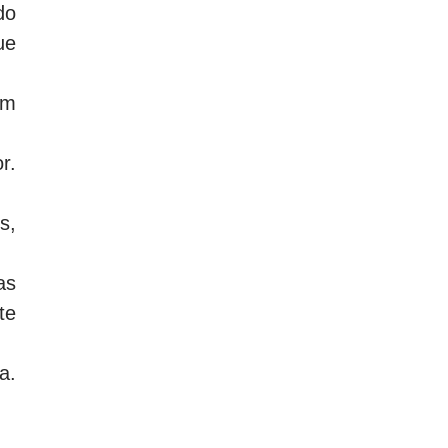
do
ue
um
r.
s,
as
te
a.