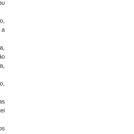
ou
o,
 a
a,
ão
a,
o,
as
ei
os