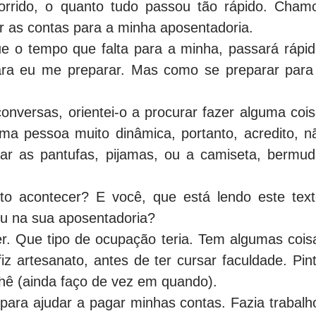
rrido, o quanto tudo passou tão rápido. Cham
er as contas para a minha aposentadoria.
ue o tempo que falta para a minha, passará rápid
ara eu me preparar. Mas como se preparar para
versas, orientei-o a procurar fazer alguma cois
ma pessoa muito dinâmica, portanto, acredito, n
car as pantufas, pijamas, ou a camiseta, bermud
sto acontecer? E você, que está lendo este text
ou na sua aposentadoria?
er. Que tipo de ocupação teria. Tem algumas cois
fiz artesanato, antes de ter cursar faculdade. Pint
chê (ainda faço de vez em quando).
 para ajudar a pagar minhas contas. Fazia trabalh