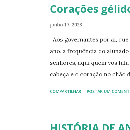
onde cobrar seus direitos. Pa
Corações gélid
um pouco das provas para el
buscam muito este tipo de av
junho 17, 2023
médias, eliminam todo o ens
Aos governantes por aí, que
Para quem pretende eliminar 
ano, a frequência do alunado
ginásio, 5ª a 8ª série, 6º ao 
senhores, aqui quem vos fala
do Encceja, que é uma avaliaç
cabeça e o coração no chão 
candidato pode ir eliminando
anteriores, atuando em outr
COMPARTILHAR
POSTAR UM COMENT
da Nat...
deixou de ter um contato fre
muito diversas entre si. Dit
alunos da escola pública. Te
HISTÓRIA DE A