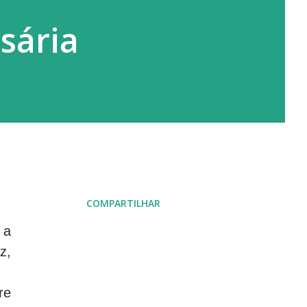
sária
COMPARTILHAR
 a
z,
re