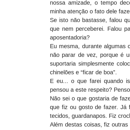
nossa amizade, o tempo deco
minha atenção o fato dele faz
Se isto não bastasse, falou q
que nem perceberei. Falou p
aposentadoria?
Eu mesma, durante algumas con
não parar de vez, porque é u
suportaria simplesmente colo
chinelões e “ficar de boa”.
E eu... o que farei quando i
pensou a este respeito? Pens
Não sei o que gostaria de faz
que fiz ou gosto de fazer. Já 
tecidos, guardanapos. Fiz cro
Além destas coisas, fiz outras