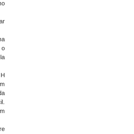
mo
ar
ma
 o
la
 H
ém
da
l.
im
re