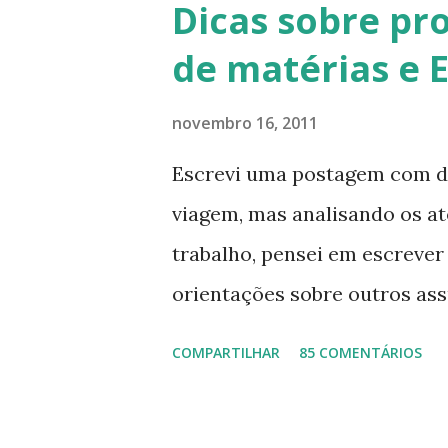
Dicas sobre pr
de matérias e 
novembro 16, 2011
Escrevi uma postagem com di
viagem, mas analisando os a
trabalho, pensei em escrever 
orientações sobre outros as
informação disponível, as 
COMPARTILHAR
85 COMENTÁRIOS
básicos, que podem ajudá-las
cotidiano, que vão desde on