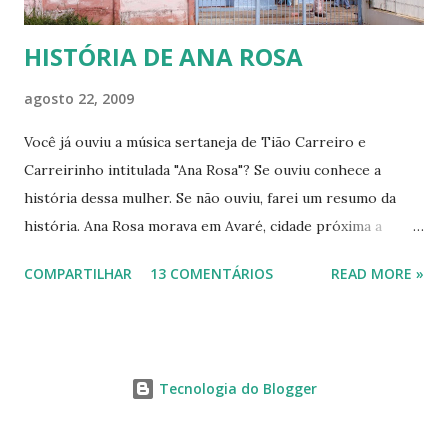
HISTÓRIA DE ANA ROSA
agosto 22, 2009
Você já ouviu a música sertaneja de Tião Carreiro e
Carreirinho intitulada "Ana Rosa"? Se ouviu conhece a
história dessa mulher. Se não ouviu, farei um resumo da
história. Ana Rosa morava em Avaré, cidade próxima a
Botucatu. Como muitas jovens de sua época casou-se cedo,
COMPARTILHAR
13 COMENTÁRIOS
READ MORE »
pois havia se apaixonado por Francisco de Carvalho Bastos,
mais conhecido como Chicuta, que era muito ciumento, por
isso trazia a esposa sob constante vigilância. Homem dos
idos de 1880, muito machista, começou a maltratar a
Tecnologia do Blogger
mulher, tanto moral quanto fisicamente. Até que um dia a
jovem esposa cansou de tanto sofrer, fugiu para Botucatu,