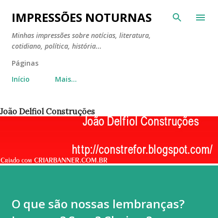
Pular para o conteúdo principal
IMPRESSÕES NOTURNAS
Minhas impressões sobre notícias, literatura,
cotidiano, política, história...
Páginas
Início
Mais…
João Delfiol Construções
O que são nossas lembranças?