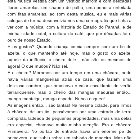
esta música vestida com um vestido marrom e com delicadas
flores amarelas, um chapéu de palha, uma peneira enfeitada
com fitas amarelas, ao som desta música, eu e mais várias
colegas de turma desenvolvíamos uma coreografia que tinha a
ver com a música, com a história do Estado do Paraná, e de
minha cidade natal, a cultura do café, que por décadas foi o
ouro de nosso Estado.
E os gostos? Quando criança comia sempre com um fio de
azeite, o que mantenho até hoje, mas o gosto do azeite,
aquele da infância, o cheiro dele... não são os mesmos de
agora! O que mudou? Não sei.
E o cheiro? Moramos por um tempo em uma chácara, onde
havia várias mangueiras atrás da casa, que faziam uma
deliciosa sombra, que amainava o calor escaldante do verão
terrariquense, mas o cheiro das mangas maduras então...
manga manteiga, manga espada. Nunca esqueci!
As imagens então... são tantas! Na mesma cidade, para irmos
à chácara de um tio, passávamos por uma estrada de terra
comprida, ladeada de pequenas propriedades, mas uma delas
era especial, chamava muito minha atenção. Era a chácara
Primavera. No portão de entrada havia um enorme pé de
primavera, que subiu sobre um tablado de madeira. Mas não