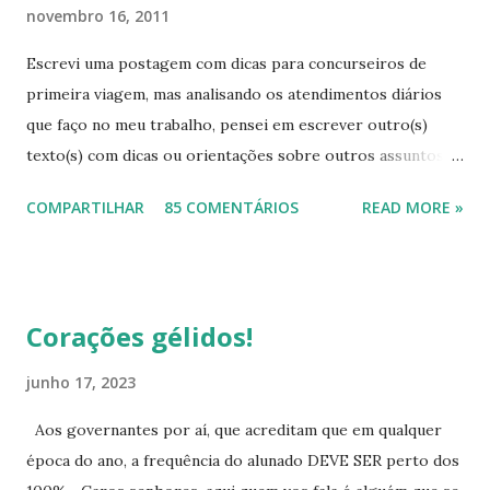
novembro 16, 2011
Escrevi uma postagem com dicas para concurseiros de
primeira viagem, mas analisando os atendimentos diários
que faço no meu trabalho, pensei em escrever outro(s)
texto(s) com dicas ou orientações sobre outros assuntos,
pois mesmo com tanta informação disponível, as pessoas
COMPARTILHAR
85 COMENTÁRIOS
READ MORE »
continuam sem conhecimentos básicos, que podem ajudá-
las a resolver problemas simples do seu cotidiano, que vão
desde onde procurar a informação, como também onde
cobrar seus direitos. Para começar esta série de textos,
Corações gélidos!
vou falar um pouco das provas para eliminação de matérias.
As pessoas buscam muito este tipo de avaliação, na qual,
junho 17, 2023
desde que atinjam as médias, eliminam todo o ensino
Aos governantes por aí, que acreditam que em qualquer
fundamental ou todo o ensino médio. Para quem pretende
época do ano, a frequência do alunado DEVE SER perto dos
eliminar o ensino fundamental - Ciclo II (antigo ginásio, 5ª a