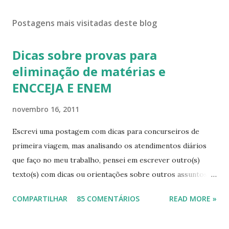
Postagens mais visitadas deste blog
Dicas sobre provas para
eliminação de matérias e
ENCCEJA E ENEM
novembro 16, 2011
Escrevi uma postagem com dicas para concurseiros de
primeira viagem, mas analisando os atendimentos diários
que faço no meu trabalho, pensei em escrever outro(s)
texto(s) com dicas ou orientações sobre outros assuntos,
pois mesmo com tanta informação disponível, as pessoas
COMPARTILHAR
85 COMENTÁRIOS
READ MORE »
continuam sem conhecimentos básicos, que podem ajudá-
las a resolver problemas simples do seu cotidiano, que vão