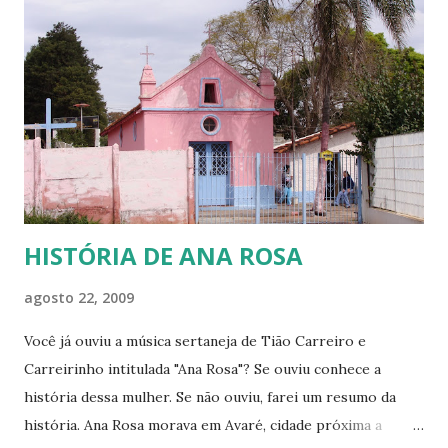
porque eles, assim como eu, sabemos o que é passar muito
frio! O que é ter que acender uma tampa de tambor de
ferro no chão da cozinha para fazer uma fogueira e se
aquecer nas madrugadas gélidas do sul do País, para só
depois poder ir para a cama e tentar dormir. Também sei o
que é só ter uma coberta e precisar enrolar os pés com
jornal e colocá-los dent...
HISTÓRIA DE ANA ROSA
agosto 22, 2009
Você já ouviu a música sertaneja de Tião Carreiro e
Carreirinho intitulada "Ana Rosa"? Se ouviu conhece a
história dessa mulher. Se não ouviu, farei um resumo da
história. Ana Rosa morava em Avaré, cidade próxima a