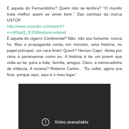
E aquela do Fernandinho? Quem não se lembra? “O mundo
trata melhor quem se veste bem.” Das camisas da marca
USTOP.
http://www.youtube.com/watch?
v=z40qqQ_lCZI&feature=related
E aquela do cigarro Continental? Não, não sou fumante, nunca
fui. Mas a propaganda conta, em minutos, uma história, no
papel principal, um cara lindo! Quem? Herson Capri. Ainda por
cima é paranaense como eu. A história é de um jovem que
volta ao lar, para a mãe, família, amigos. Claro, a namoradinha
de infância. A música? Roberto Carlos... “Eu voltei, agora pra
ficar, porque aqui, aqui é o meu lugar.”