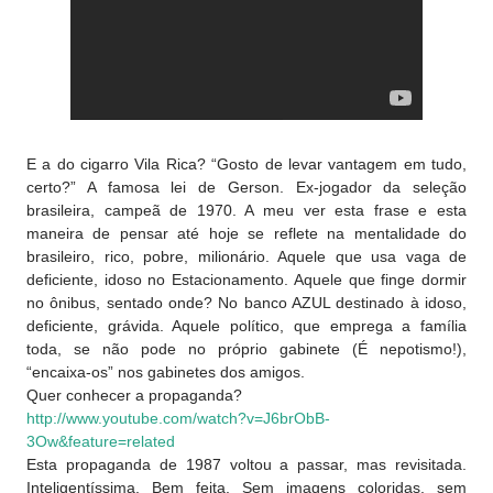
E a do cigarro Vila Rica? “Gosto de levar vantagem em tudo,
certo?” A famosa lei de Gerson. Ex-jogador da seleção
brasileira, campeã de
1970. A
meu ver esta frase e esta
maneira de pensar até hoje se reflete na mentalidade do
brasileiro, rico, pobre, milionário. Aquele que usa vaga de
deficiente, idoso no Estacionamento. Aquele que finge dormir
no ônibus, sentado onde? No banco AZUL destinado à idoso,
deficiente, grávida. Aquele político, que emprega a família
toda, se não pode no próprio gabinete (É nepotismo!),
“encaixa-os” nos gabinetes dos amigos.
Quer conhecer a propaganda?
http://www.youtube.com/watch?v=J6brObB-
3Ow&feature=related
Esta propaganda de 1987 voltou a passar, mas revisitada.
Inteligentíssima. Bem feita. Sem imagens coloridas, sem