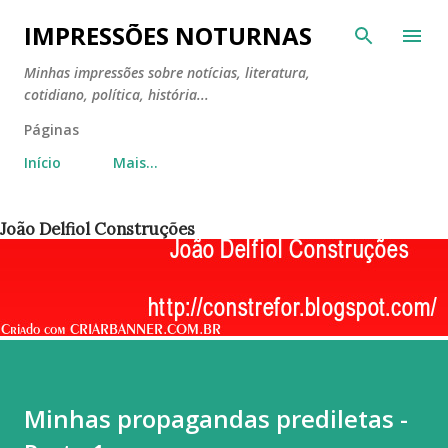
Pular para o conteúdo principal
IMPRESSÕES NOTURNAS
Minhas impressões sobre notícias, literatura,
cotidiano, política, história...
Páginas
Início
Mais…
João Delfiol Construções
Minhas propagandas prediletas -