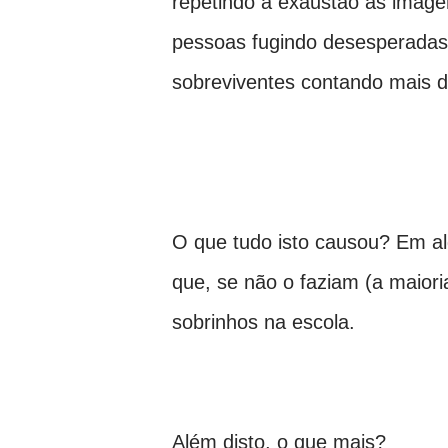
repetindo à exaustão as image
pessoas fugindo desesperadas,
sobreviventes contando mais de
O que tudo isto causou? Em al
que, se não o faziam (a maioria
sobrinhos na escola.
Além disto, o que mais?