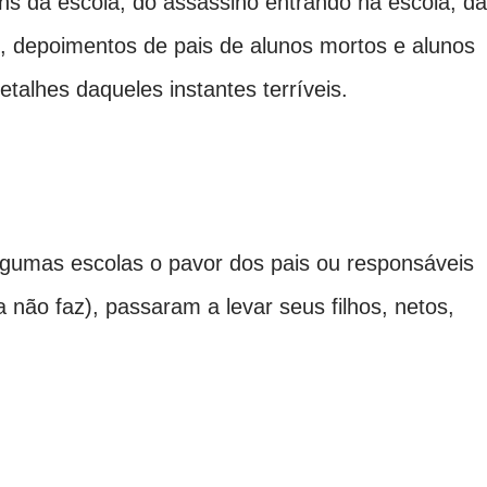
ns da escola, do assassino entrando na escola, d
 depoimentos de pais de alunos mortos e alunos
talhes daqueles instantes terríveis.
gumas escolas o pavor dos pais ou responsáveis
 não faz), passaram a levar seus filhos, netos,