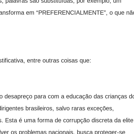
s, palavras são substituídas, por exemplo, um
ansforma em “PREFERENCIALMENTE”, o que nã
tificativa, entre outras coisas que:
do desapreço para com a educação das crianças d
dirigentes brasileiros, salvo raras exceções,
. Esta é uma forma de corrupção discreta da elite
olver os problemas nacionais, busca proteger-se