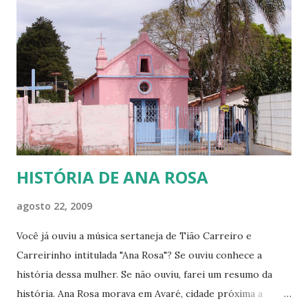
porque eles, assim como eu, sabemos o que é passar muito
frio! O que é ter que acender uma tampa de tambor de
ferro no chão da cozinha para fazer uma fogueira e se
aquecer nas madrugadas gélidas do sul do País, para só
depois poder ir para a cama e tentar dormir. Também sei o
que é só ter uma coberta e precisar enrolar os pés com
jornal e colocá-los dent...
HISTÓRIA DE ANA ROSA
agosto 22, 2009
Você já ouviu a música sertaneja de Tião Carreiro e
Carreirinho intitulada "Ana Rosa"? Se ouviu conhece a
história dessa mulher. Se não ouviu, farei um resumo da
história. Ana Rosa morava em Avaré, cidade próxima a