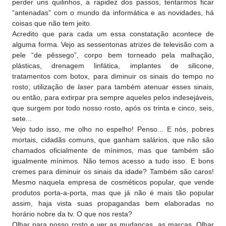
perder uns quilinhos, a rapidez dos passos, tentarmos ficar
“antenadas” com o mundo da informática e as novidades, há
coisas que não tem jeito.
Acredito que para cada um essa constatação acontece de
alguma forma. Vejo as sessentonas atrizes de televisão com a
pele “de pêssego”, corpo bem torneado pela malhação,
plásticas, drenagem linfática, implantes de silicone,
tratamentos com botox, para diminuir os sinais do tempo no
rosto; utilização de
laser
para também atenuar esses sinais,
ou então, para extirpar pra sempre aqueles pelos indesejáveis,
que surgem por todo nosso rosto, após os trinta e cinco, seis,
sete...
Vejo tudo isso, me olho no espelho! Penso... E nós, pobres
mortais, cidadãs comuns, que ganham salários, que não são
chamados oficialmente de mínimos, mas que também são
igualmente mínimos. Não temos acesso a tudo isso. E bons
cremes para diminuir os sinais da idade? Também são caros!
Mesmo naquela empresa de cosméticos popular, que vende
produtos porta-a-porta, mas que já não é mais tão popular
assim, haja vista suas propagandas bem elaboradas no
horário nobre da tv. O que nos resta?
Olhar para nosso rosto e ver as mudanças, as marcas. Olhar