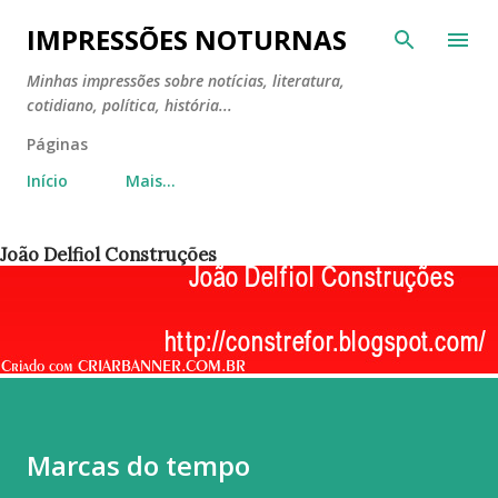
Pular para o conteúdo principal
IMPRESSÕES NOTURNAS
Minhas impressões sobre notícias, literatura,
cotidiano, política, história...
Páginas
Início
Mais…
João Delfiol Construções
Marcas do tempo