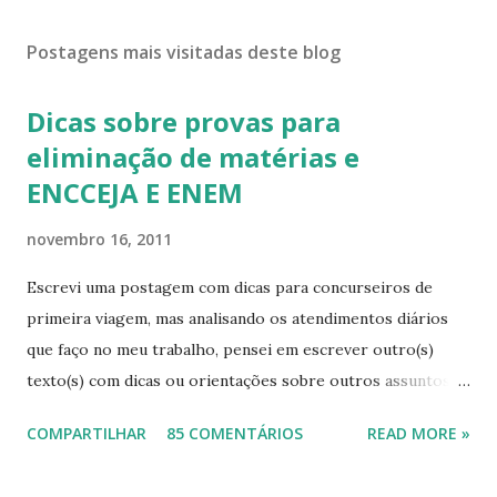
Postagens mais visitadas deste blog
Dicas sobre provas para
eliminação de matérias e
ENCCEJA E ENEM
novembro 16, 2011
Escrevi uma postagem com dicas para concurseiros de
primeira viagem, mas analisando os atendimentos diários
que faço no meu trabalho, pensei em escrever outro(s)
texto(s) com dicas ou orientações sobre outros assuntos,
pois mesmo com tanta informação disponível, as pessoas
COMPARTILHAR
85 COMENTÁRIOS
READ MORE »
continuam sem conhecimentos básicos, que podem ajudá-
las a resolver problemas simples do seu cotidiano, que vão