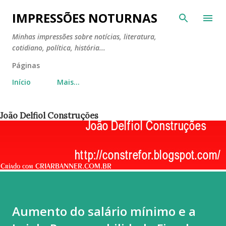
Pular para o conteúdo principal
IMPRESSÕES NOTURNAS
Minhas impressões sobre notícias, literatura,
cotidiano, política, história...
Páginas
Início
Mais…
João Delfiol Construções
Aumento do salário mínimo e a