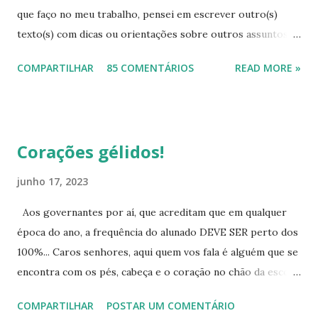
que faço no meu trabalho, pensei em escrever outro(s)
texto(s) com dicas ou orientações sobre outros assuntos,
pois mesmo com tanta informação disponível, as pessoas
COMPARTILHAR
85 COMENTÁRIOS
READ MORE »
continuam sem conhecimentos básicos, que podem ajudá-
las a resolver problemas simples do seu cotidiano, que vão
desde onde procurar a informação, como também onde
cobrar seus direitos. Para começar esta série de textos,
Corações gélidos!
vou falar um pouco das provas para eliminação de matérias.
As pessoas buscam muito este tipo de avaliação, na qual,
junho 17, 2023
desde que atinjam as médias, eliminam todo o ensino
Aos governantes por aí, que acreditam que em qualquer
fundamental ou todo o ensino médio. Para quem pretende
época do ano, a frequência do alunado DEVE SER perto dos
eliminar o ensino fundamental - Ciclo II (antigo ginásio, 5ª a
100%... Caros senhores, aqui quem vos fala é alguém que se
8ª série, 6º ao 9º ano atualmente) poderá fazê-lo por meio
encontra com os pés, cabeça e o coração no chão da escola,
do Encceja, que é uma avaliação de eliminação de matérias,
que mesmo, em anos anteriores, atuando em outras
ou seja, o candidato pode ir eliminando áreas (Linguagens e
COMPARTILHAR
POSTAR UM COMENTÁRIO
funções na educação pública, nunca deixou de ter um
Códigos, Ciências da Nat...