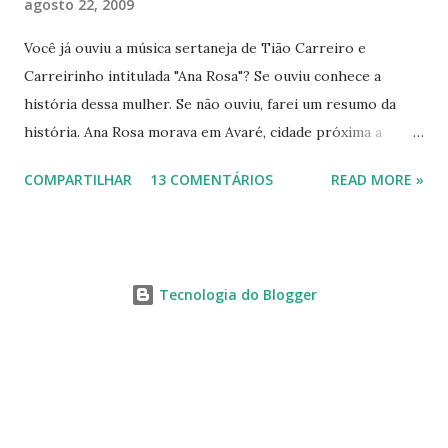
agosto 22, 2009
Você já ouviu a música sertaneja de Tião Carreiro e
Carreirinho intitulada "Ana Rosa"? Se ouviu conhece a
história dessa mulher. Se não ouviu, farei um resumo da
história. Ana Rosa morava em Avaré, cidade próxima a
Botucatu. Como muitas jovens de sua época casou-se cedo,
COMPARTILHAR
13 COMENTÁRIOS
READ MORE »
pois havia se apaixonado por Francisco de Carvalho Bastos,
mais conhecido como Chicuta, que era muito ciumento, por
isso trazia a esposa sob constante vigilância. Homem dos
idos de 1880, muito machista, começou a maltratar a
Tecnologia do Blogger
mulher, tanto moral quanto fisicamente. Até que um dia a
jovem esposa cansou de tanto sofrer, fugiu para Botucatu,
refugiando-se em um cabaré de uma mulher chamada
Fortunata Jesuína de Melo. Quando o marido chegou em
casa e não encontrou a mulher, ficou cego de ciúmes,
procurou-a por todos os lados, até que soube que ela havia