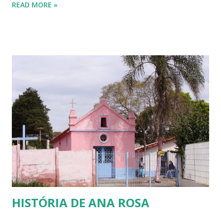
READ MORE »
contato frequente e regular com unidades escolares muito
diversas entre si. Dito isto, vou abordar aqui quem são os
alunos da escola pública. Temos uma clientela bem variada,
desde alunos de classe média até alunos menos favorecidos
financeiramente. Vou falar destes últimos! Vou falar deles,
porque eles, assim como eu, sabemos o que é passar muito
frio! O que é ter que acender uma tampa de tambor de
ferro no chão da cozinha para fazer uma fogueira e se
aquecer nas madrugadas gélidas do sul do País, para só
depois poder ir para a cama e tentar dormir. Também sei o
que é só ter uma coberta e precisar enrolar os pés com
jornal e colocá-los dent...
HISTÓRIA DE ANA ROSA