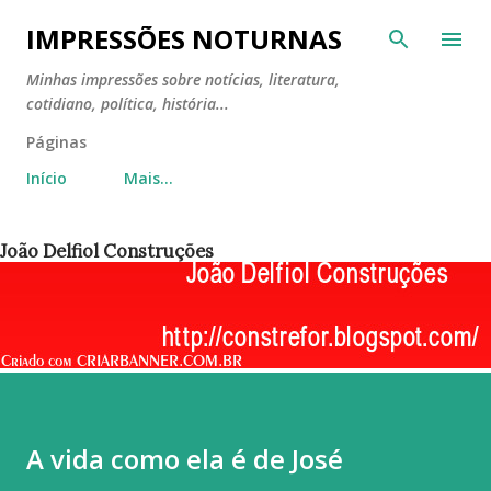
Pular para o conteúdo principal
IMPRESSÕES NOTURNAS
Minhas impressões sobre notícias, literatura,
cotidiano, política, história...
Páginas
Início
Mais…
João Delfiol Construções
A vida como ela é de José