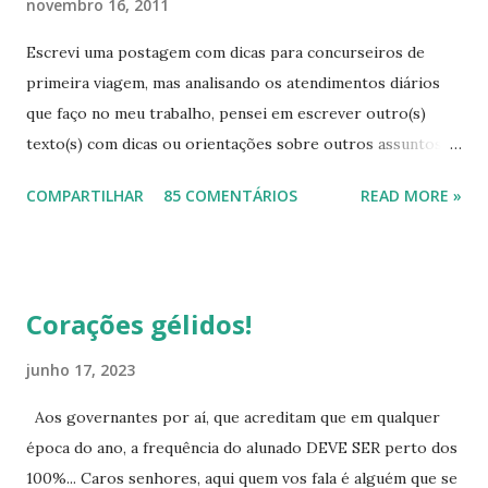
novembro 16, 2011
Escrevi uma postagem com dicas para concurseiros de
primeira viagem, mas analisando os atendimentos diários
que faço no meu trabalho, pensei em escrever outro(s)
texto(s) com dicas ou orientações sobre outros assuntos,
pois mesmo com tanta informação disponível, as pessoas
COMPARTILHAR
85 COMENTÁRIOS
READ MORE »
continuam sem conhecimentos básicos, que podem ajudá-
las a resolver problemas simples do seu cotidiano, que vão
desde onde procurar a informação, como também onde
cobrar seus direitos. Para começar esta série de textos,
Corações gélidos!
vou falar um pouco das provas para eliminação de matérias.
As pessoas buscam muito este tipo de avaliação, na qual,
junho 17, 2023
desde que atinjam as médias, eliminam todo o ensino
Aos governantes por aí, que acreditam que em qualquer
fundamental ou todo o ensino médio. Para quem pretende
época do ano, a frequência do alunado DEVE SER perto dos
eliminar o ensino fundamental - Ciclo II (antigo ginásio, 5ª a
100%... Caros senhores, aqui quem vos fala é alguém que se
8ª série, 6º ao 9º ano atualmente) poderá fazê-lo por meio