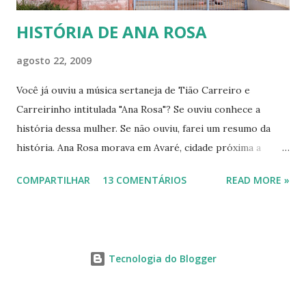
HISTÓRIA DE ANA ROSA
agosto 22, 2009
Você já ouviu a música sertaneja de Tião Carreiro e
Carreirinho intitulada "Ana Rosa"? Se ouviu conhece a
história dessa mulher. Se não ouviu, farei um resumo da
história. Ana Rosa morava em Avaré, cidade próxima a
Botucatu. Como muitas jovens de sua época casou-se cedo,
COMPARTILHAR
13 COMENTÁRIOS
READ MORE »
pois havia se apaixonado por Francisco de Carvalho Bastos,
mais conhecido como Chicuta, que era muito ciumento, por
isso trazia a esposa sob constante vigilância. Homem dos
idos de 1880, muito machista, começou a maltratar a
Tecnologia do Blogger
mulher, tanto moral quanto fisicamente. Até que um dia a
jovem esposa cansou de tanto sofrer, fugiu para Botucatu,
refugiando-se em um cabaré de uma mulher chamada