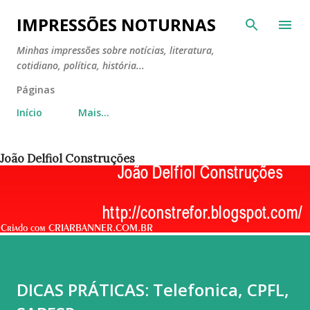
Pular para o conteúdo principal
IMPRESSÕES NOTURNAS
Minhas impressões sobre notícias, literatura,
cotidiano, política, história...
Páginas
Início
Mais…
João Delfiol Construções
DICAS PRÁTICAS: Telefonica, CPFL,