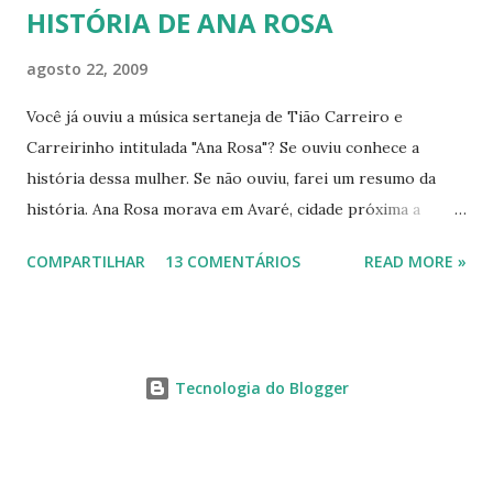
HISTÓRIA DE ANA ROSA
agosto 22, 2009
Você já ouviu a música sertaneja de Tião Carreiro e
Carreirinho intitulada "Ana Rosa"? Se ouviu conhece a
história dessa mulher. Se não ouviu, farei um resumo da
história. Ana Rosa morava em Avaré, cidade próxima a
Botucatu. Como muitas jovens de sua época casou-se cedo,
COMPARTILHAR
13 COMENTÁRIOS
READ MORE »
pois havia se apaixonado por Francisco de Carvalho Bastos,
mais conhecido como Chicuta, que era muito ciumento, por
isso trazia a esposa sob constante vigilância. Homem dos
idos de 1880, muito machista, começou a maltratar a
Tecnologia do Blogger
mulher, tanto moral quanto fisicamente. Até que um dia a
jovem esposa cansou de tanto sofrer, fugiu para Botucatu,
refugiando-se em um cabaré de uma mulher chamada
Fortunata Jesuína de Melo. Quando o marido chegou em