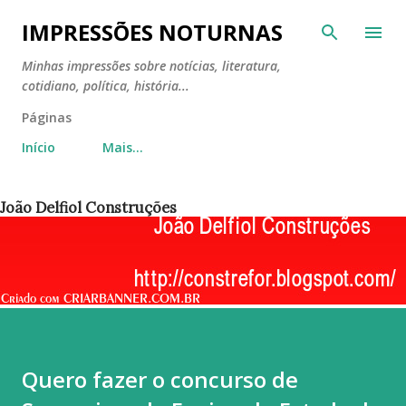
Pular para o conteúdo principal
IMPRESSÕES NOTURNAS
Minhas impressões sobre notícias, literatura,
cotidiano, política, história...
Páginas
Início
Mais…
João Delfiol Construções
Quero fazer o concurso de