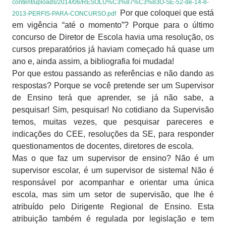
content/uploads/2014/06/RESOLU%C3%87%C3%83O-SE-52-de-14-8-
Por que coloquei que está
2013-PERFIS-PARA-CONCURSO.pdf
em vigência “até o momento”? Porque para o último
concurso de Diretor de Escola havia uma resolução, os
cursos preparatórios já haviam começado há quase um
ano e, ainda assim, a bibliografia foi mudada!
Por que estou passando as referências e não dando as
respostas? Porque se você pretende ser um Supervisor
de Ensino terá que aprender, se já não sabe, a
pesquisar! Sim, pesquisar! No cotidiano da Supervisão
temos, muitas vezes, que pesquisar pareceres e
indicações do CEE, resoluções da SE, para responder
questionamentos de docentes, diretores de escola.
Mas o que faz um supervisor de ensino? Não é um
supervisor escolar, é um supervisor de sistema! Não é
responsável por acompanhar e orientar uma única
escola, mas sim um setor de supervisão, que lhe é
atribuído pelo Dirigente Regional de Ensino. Esta
atribuição também é regulada por legislação e tem