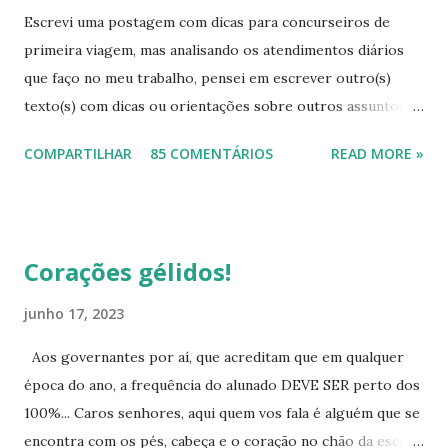
Escrevi uma postagem com dicas para concurseiros de
primeira viagem, mas analisando os atendimentos diários
que faço no meu trabalho, pensei em escrever outro(s)
texto(s) com dicas ou orientações sobre outros assuntos,
pois mesmo com tanta informação disponível, as pessoas
COMPARTILHAR
85 COMENTÁRIOS
READ MORE »
continuam sem conhecimentos básicos, que podem ajudá-
las a resolver problemas simples do seu cotidiano, que vão
desde onde procurar a informação, como também onde
cobrar seus direitos. Para começar esta série de textos,
Corações gélidos!
vou falar um pouco das provas para eliminação de matérias.
As pessoas buscam muito este tipo de avaliação, na qual,
junho 17, 2023
desde que atinjam as médias, eliminam todo o ensino
Aos governantes por aí, que acreditam que em qualquer
fundamental ou todo o ensino médio. Para quem pretende
época do ano, a frequência do alunado DEVE SER perto dos
eliminar o ensino fundamental - Ciclo II (antigo ginásio, 5ª a
100%... Caros senhores, aqui quem vos fala é alguém que se
8ª série, 6º ao 9º ano atualmente) poderá fazê-lo por meio
encontra com os pés, cabeça e o coração no chão da escola,
do Encceja, que é uma avaliação de eliminação de matérias,